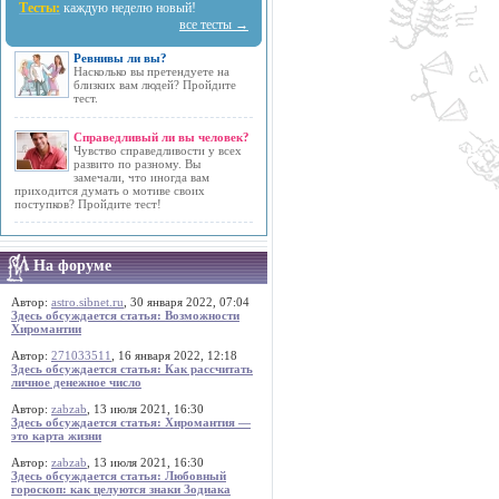
Тесты:
каждую неделю новый!
все тесты →
Ревнивы ли вы?
Насколько вы претендуете на
близких вам людей? Пройдите
тест.
Справедливый ли вы человек?
Чувство справедливости у всех
развито по разному. Вы
замечали, что иногда вам
приходится думать о мотиве своих
поступков? Пройдите тест!
На форуме
Автор:
astro.sibnet.ru
, 30 января 2022, 07:04
Здесь обсуждается статья: Возможности
Хиромантии
Автор:
271033511
, 16 января 2022, 12:18
Здесь обсуждается статья: Как рассчитать
личное денежное число
Автор:
zabzab
, 13 июля 2021, 16:30
Здесь обсуждается статья: Хиромантия —
это карта жизни
Автор:
zabzab
, 13 июля 2021, 16:30
Здесь обсуждается статья: Любовный
гороскоп: как целуются знаки Зодиака