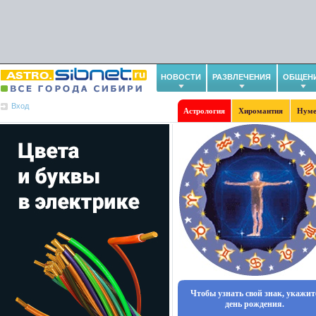
НОВОСТИ
РАЗВЛЕЧЕНИЯ
ОБЩЕН
Вход
Астрология
Хиромантия
Нуме
Чтобы узнать свой знак, укажит
день рождения.