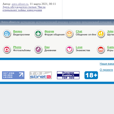
Автор:
astro.sibnet.ru
, 11 марта 2021, 00:11
Здесь обсуждается статья: Числа
открывают тайны мироздания
Astro.sibnet.ru
:
астрология
,
астрологический прогноз
,
гороскоп
,
персональный гороскоп
,
Видео
Форум
Chat
Joke
Видеоролики
Форум общения
Общение on-line
Шутк
Photo
Day
Love
Gam
Фотоальбомы
Дневники
Знакомства
Игры
Наши вака
О проекте