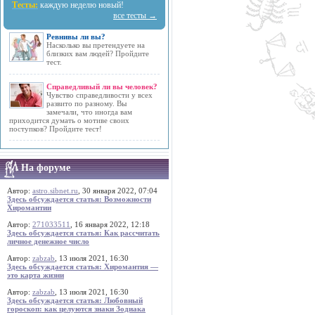
Тесты:
каждую неделю новый!
все тесты →
Ревнивы ли вы?
Насколько вы претендуете на
близких вам людей? Пройдите
тест.
Справедливый ли вы человек?
Чувство справедливости у всех
развито по разному. Вы
замечали, что иногда вам
приходится думать о мотиве своих
поступков? Пройдите тест!
На форуме
Автор:
astro.sibnet.ru
, 30 января 2022, 07:04
Здесь обсуждается статья: Возможности
Хиромантии
Автор:
271033511
, 16 января 2022, 12:18
Здесь обсуждается статья: Как рассчитать
личное денежное число
Автор:
zabzab
, 13 июля 2021, 16:30
Здесь обсуждается статья: Хиромантия —
это карта жизни
Автор:
zabzab
, 13 июля 2021, 16:30
Здесь обсуждается статья: Любовный
гороскоп: как целуются знаки Зодиака