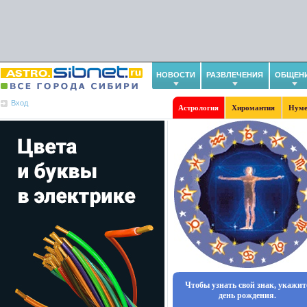
НОВОСТИ
РАЗВЛЕЧЕНИЯ
ОБЩЕН
Вход
Астрология
Хиромантия
Нуме
Чтобы узнать свой знак, укажит
день рождения.