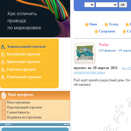
Овен
Телец
Скорпион
Ст
Рыбы
Зодиакальный гороскоп
(19 февраля - 19 марта
Китайский гороскоп
Цветочный гороскоп
прогноз на 20 апреля 2021
на се
Гороскоп друидов
характеристика знака
Рунический гороскоп
Рыб ждёт яркий и радостный день. Он
обстановки.
Мой профиль
Мои гороскопы
Персональный гороскоп
Совместимость
Подписка на гороскопы