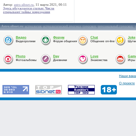
Автор:
astro.sibnet.ru
, 11 марта 2021, 00:11
Здесь обсуждается статья: Числа
открывают тайны мироздания
Astro.sibnet.ru
:
астрология
,
астрологический прогноз
,
гороскоп
,
персональный гороскоп
,
Видео
Форум
Chat
Joke
Видеоролики
Форум общения
Общение on-line
Шутк
Photo
Day
Love
Gam
Фотоальбомы
Дневники
Знакомства
Игры
Наши вака
О проекте