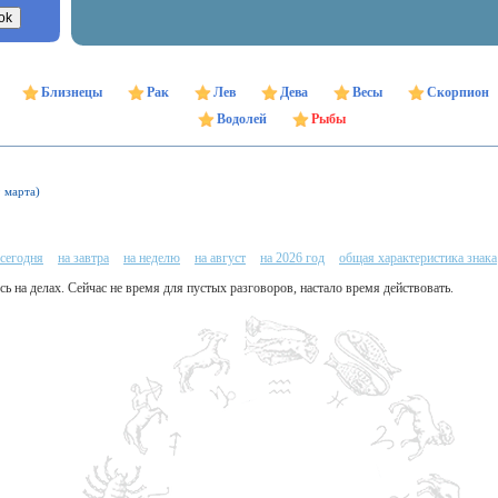
Близнецы
Рак
Лев
Дева
Весы
Скорпион
Водолей
Рыбы
9 марта)
 сегодня
на завтра
на неделю
на август
на 2026 год
общая характеристика знака
сь на делах. Сейчас не время для пустых разговоров, настало время действовать.