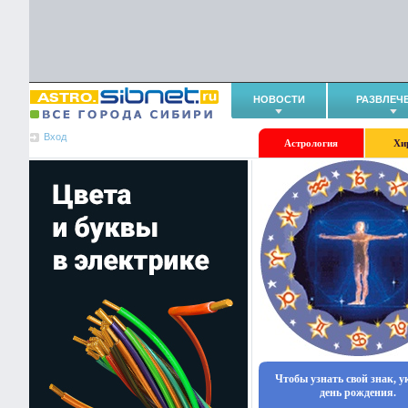
НОВОСТИ
РАЗВЛЕЧ
Вход
Астрология
Хи
Чтобы узнать свой знак, 
день рождения.