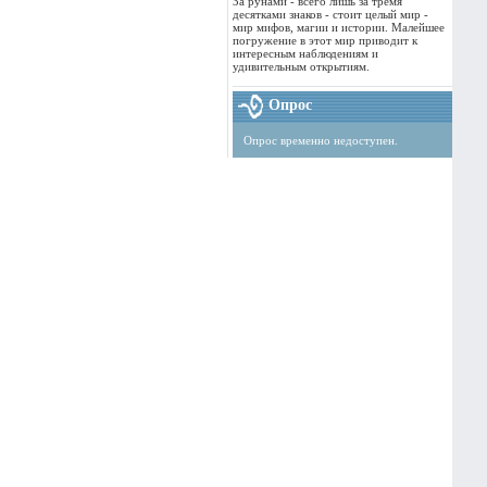
За рунами - всего лишь за тремя
десятками знаков - стоит целый мир -
мир мифов, магии и истории. Малейшее
погружение в этот мир приводит к
интересным наблюдениям и
удивительным открытиям.
Опрос
Опрос временно недоступен.