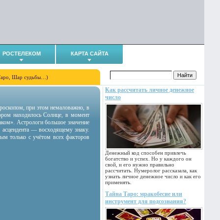
РОСТЕЛЕКОМ
КАРТА САЙТА
Таро, Шар судьбы…)
Как рассчитать личное денежное
число
гороскопом, при этом немаловажно, в
тором находилось Солнце, в момент
аком». Астрологи большое значение
 асцендента — восходящему знаку.
ным только с учётом всех факторов
Денежный код способен привлечь
богатство и успех. Но у каждого он
свой, и его нужно правильно
рассчитать. Нумеролог рассказала, как
узнать личное денежное число и как его
применять.
Тайна Таро: мракобесие или
инструмент для подсознания?