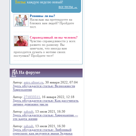
Тесты:
каждую неделю новый!
все тесты →
Ревнивы ли вы?
Насколько вы претендуете на
близких вам людей? Пройдите
тест.
Справедливый ли вы человек?
Чувство справедливости у всех
развито по разному. Вы
замечали, что иногда вам
приходится думать о мотиве своих
поступков? Пройдите тест!
На форуме
Автор:
astro.sibnet.ru
, 30 января 2022, 07:04
Здесь обсуждается статья: Возможности
Хиромантии
Автор:
271033511
, 16 января 2022, 12:18
Здесь обсуждается статья: Как рассчитать
личное денежное число
Автор:
zabzab
, 13 июля 2021, 16:30
Здесь обсуждается статья: Хиромантия —
это карта жизни
Автор:
zabzab
, 13 июля 2021, 16:30
Здесь обсуждается статья: Любовный
гороскоп: как целуются знаки Зодиака