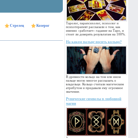
Таролог, парапсихолог, психолог и
Стрелец
Козерог
психотерапевт рассказали о том, как
именно «работает» гадание на Таро, и
стоит ли доверять результатам на 100%.
На каком пальце носить кольцо?
В древности кольцо на том или ином
пальце могло многое рассказать о
владельце. Кольцо считали магическим
атрибутом и придавали ему огромное
значение.
Рунические символы в любовной
магии