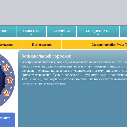
ЕНИЯ
ОБЩЕНИЕ
СЕРВИСЫ
СПЕЦПРОЕКТЫ
романтия
Нумерология
Гадания онлайн
(Руны, 
Зодиакальный гороскоп
В астрологии считается, что судьба и характер человека связаны с его 
каких знаках находились небесные тела при его рождении. Знак, в ко
рождения человека, называется его «солнечным знаком» или просто «зн
придают положению Луны в гороскопе — лунному знаку, и положению
Тем не менее, полноценный астрологический анализ считается возмож
гороскопа и их взаимодействия.
укажите