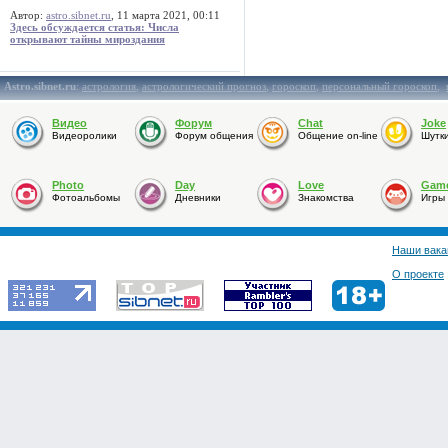
Автор:
astro.sibnet.ru
, 11 марта 2021, 00:11
Здесь обсуждается статья: Числа
открывают тайны мироздания
Astro.sibnet.ru
:
астрология
,
астрологический прогноз
,
гороскоп
,
персональный гороскоп
,
Видео
Форум
Chat
Joke
Видеоролики
Форум общения
Общение on-line
Шутк
Photo
Day
Love
Gam
Фотоальбомы
Дневники
Знакомства
Игры
Наши вака
О проекте