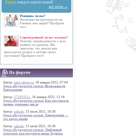
Тесты:
каждую неделю новый!
все тесты →
Ревнивы ли вы?
Насколько вы претендуете на
близких вам людей? Пройдите
тест.
Справедливый ли вы человек?
Чувство справедливости у всех
развито по разному. Вы
замечали, что иногда вам
приходится думать о мотиве своих
поступков? Пройдите тест!
На форуме
Автор:
astro.sibnet.ru
, 30 января 2022, 07:04
Здесь обсуждается статья: Возможности
Хиромантии
Автор:
271033511
, 16 января 2022, 12:18
Здесь обсуждается статья: Как рассчитать
личное денежное число
Автор:
zabzab
, 13 июля 2021, 16:30
Здесь обсуждается статья: Хиромантия —
это карта жизни
Автор:
zabzab
, 13 июля 2021, 16:30
Здесь обсуждается статья: Любовный
гороскоп: как целуются знаки Зодиака