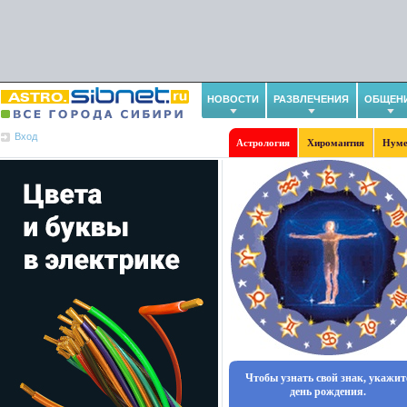
НОВОСТИ
РАЗВЛЕЧЕНИЯ
ОБЩЕН
Вход
Астрология
Хиромантия
Нуме
Чтобы узнать свой знак, укажит
день рождения.