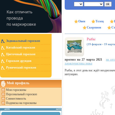
Овен
Телец
Скорпион
Ст
Рыбы
Зодиакальный гороскоп
(19 февраля - 19 марта
Китайский гороскоп
Цветочный гороскоп
прогноз на 27 марта 2021
на сег
Гороскоп друидов
характеристика знака
Рунический гороскоп
Рыбы, в этот день вас ждёт неоднозна
интуицию.
Мой профиль
Мои гороскопы
Персональный гороскоп
Совместимость
Подписка на гороскопы