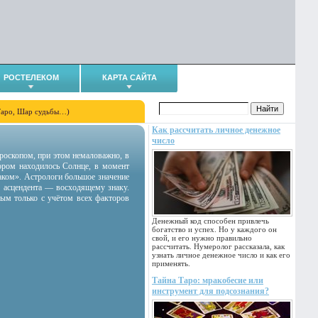
РОСТЕЛЕКОМ
КАРТА САЙТА
Таро, Шар судьбы…)
Как рассчитать личное денежное
число
гороскопом, при этом немаловажно, в
тором находилось Солнце, в момент
аком». Астрологи большое значение
 асцендента — восходящему знаку.
ным только с учётом всех факторов
Денежный код способен привлечь
богатство и успех. Но у каждого он
свой, и его нужно правильно
рассчитать. Нумеролог рассказала, как
узнать личное денежное число и как его
применять.
Тайна Таро: мракобесие или
инструмент для подсознания?