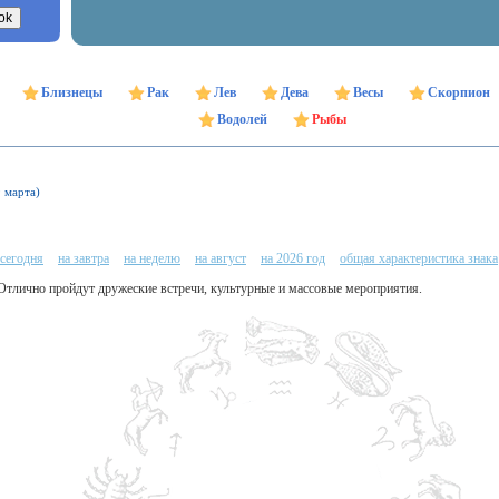
Близнецы
Рак
Лев
Дева
Весы
Скорпион
Водолей
Рыбы
9 марта)
 сегодня
на завтра
на неделю
на август
на 2026 год
общая характеристика знака
 Отлично пройдут дружеские встречи, культурные и массовые мероприятия.