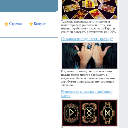
Таролог, парапсихолог, психолог и
Стрелец
Козерог
психотерапевт рассказали о том, как
именно «работает» гадание на Таро, и
стоит ли доверять результатам на 100%.
На каком пальце носить кольцо?
В древности кольцо на том или ином
пальце могло многое рассказать о
владельце. Кольцо считали магическим
атрибутом и придавали ему огромное
значение.
Рунические символы в любовной
магии