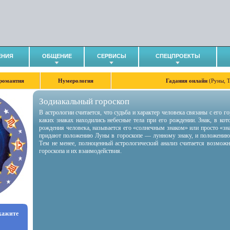
ЕНИЯ
ОБЩЕНИЕ
СЕРВИСЫ
СПЕЦПРОЕКТЫ
романтия
Нумерология
Гадания онлайн
(Руны, 
Зодиакальный гороскоп
В астрологии считается, что судьба и характер человека связаны с его 
каких знаках находились небесные тела при его рождении. Знак, в ко
рождения человека, называется его «солнечным знаком» или просто «зн
придают положению Луны в гороскопе — лунному знаку, и положению
Тем не менее, полноценный астрологический анализ считается возмож
гороскопа и их взаимодействия.
укажите