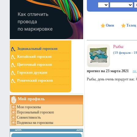
Овен
Телец
Рыбы
Зодиакальный гороскоп
(19 февраля - 1
Китайский гороскоп
Цветочный гороскоп
прогноз на 23 марта 2021
на
Гороскоп друидов
Рыбы, день очень порадует вас.
Рунический гороскоп
Мой профиль
Мои гороскопы
Персональный гороскоп
Совместимость
Подписка на гороскопы