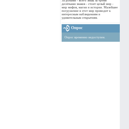
За рунами - всего лишь за тремя
десятками знаков - стоит целый мир -
мир мифов, магии и истории. Малейшее
погружение в этот мир приводит к
интересным наблюдениям и
удивительным открытиям.
Опрос
Опрос временно недоступен.