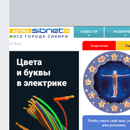
НОВОСТИ
РАЗВЛЕЧ
Вход
Астрология
Хи
Чтобы узнать свой знак, 
день рождения.