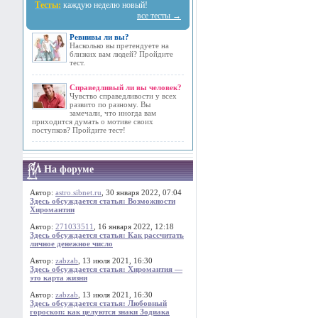
Тесты:
каждую неделю новый!
все тесты →
Ревнивы ли вы?
Насколько вы претендуете на
близких вам людей? Пройдите
тест.
Справедливый ли вы человек?
Чувство справедливости у всех
развито по разному. Вы
замечали, что иногда вам
приходится думать о мотиве своих
поступков? Пройдите тест!
На форуме
Автор:
astro.sibnet.ru
, 30 января 2022, 07:04
Здесь обсуждается статья: Возможности
Хиромантии
Автор:
271033511
, 16 января 2022, 12:18
Здесь обсуждается статья: Как рассчитать
личное денежное число
Автор:
zabzab
, 13 июля 2021, 16:30
Здесь обсуждается статья: Хиромантия —
это карта жизни
Автор:
zabzab
, 13 июля 2021, 16:30
Здесь обсуждается статья: Любовный
гороскоп: как целуются знаки Зодиака