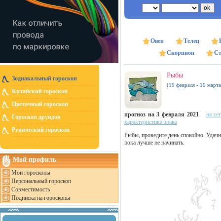
Овен
Телец
Скорпион
Ст
Рыбы
Зодиакальный гороскоп
(19 февраля - 19 марта
Китайский гороскоп
Цветочный гороскоп
прогноз на 3 февраля 2021
на се
Гороскоп друидов
характеристика знака
Рунический гороскоп
Рыбы, проведите день спокойно. Удачн
пока лучше не начинать.
Мой профиль
Мои гороскопы
Персональный гороскоп
Совместимость
Подписка на гороскопы