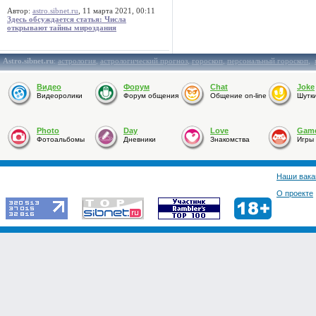
Автор:
astro.sibnet.ru
, 11 марта 2021, 00:11
Здесь обсуждается статья: Числа
открывают тайны мироздания
Astro.sibnet.ru
:
астрология
,
астрологический прогноз
,
гороскоп
,
персональный гороскоп
,
Видео
Форум
Chat
Joke
Видеоролики
Форум общения
Общение on-line
Шутк
Photo
Day
Love
Gam
Фотоальбомы
Дневники
Знакомства
Игры
Наши вака
О проекте