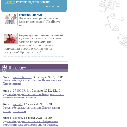
Тесты:
каждую неделю новый!
все тесты →
Ревнивы ли вы?
Насколько вы претендуете на
близких вам людей? Пройдите
тест.
Справедливый ли вы человек?
Чувство справедливости у всех
развито по разному. Вы
замечали, что иногда вам
приходится думать о мотиве своих
поступков? Пройдите тест!
На форуме
Автор:
astro.sibnet.ru
, 30 января 2022, 07:04
Здесь обсуждается статья: Возможности
Хиромантии
Автор:
271033511
, 16 января 2022, 12:18
Здесь обсуждается статья: Как рассчитать
личное денежное число
Автор:
zabzab
, 13 июля 2021, 16:30
Здесь обсуждается статья: Хиромантия —
это карта жизни
Автор:
zabzab
, 13 июля 2021, 16:30
Здесь обсуждается статья: Любовный
гороскоп: как целуются знаки Зодиака