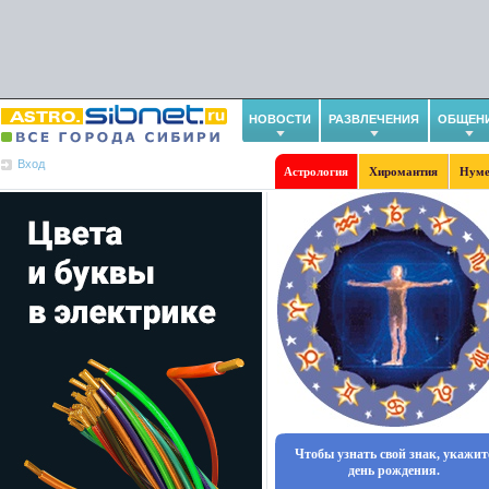
НОВОСТИ
РАЗВЛЕЧЕНИЯ
ОБЩЕН
Вход
Астрология
Хиромантия
Нуме
Чтобы узнать свой знак, укажит
день рождения.