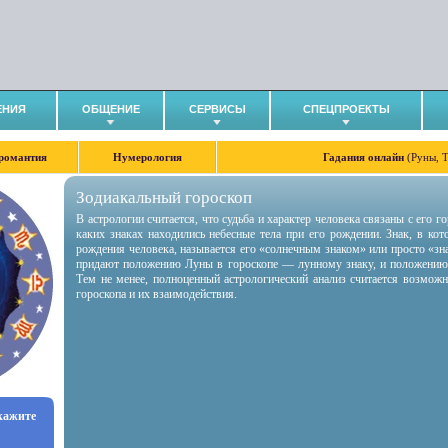
ЕНИЯ
ОБЩЕНИЕ
СЕРВИСЫ
СПЕЦПРОЕКТЫ
романтия
Нумерология
Гадания онлайн
(Руны, 
Зодиакальный гороскоп
В астрологии считается, что судьба и характер человека связаны с его 
каких знаках находились небесные тела при его рождении. Знак, в ко
рождения человека, называется его «солнечным знаком» или просто «зн
придают положению Луны в гороскопе — лунному знаку, и положению
Тем не менее, полноценный астрологический анализ считается возмож
гороскопа и их взаимодействия.
укажите