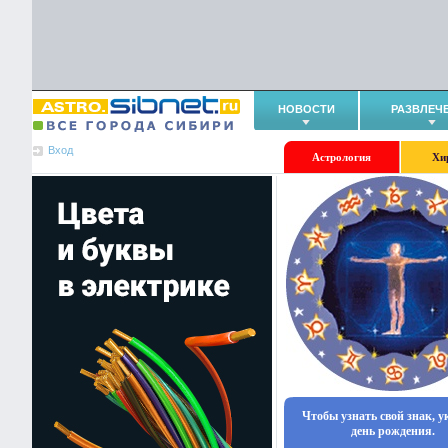
НОВОСТИ
РАЗВЛЕЧ
Вход
Астрология
Хи
Чтобы узнать свой знак, 
день рождения.