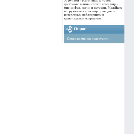
За рунами - всего лишь за тремя
десятками знаков - стоит целый мир -
мир мифов, магии и истории. Малейшее
погружение в этот мир приводит к
интересным наблюдениям и
удивительным открытиям.
Опрос
Опрос временно недоступен.