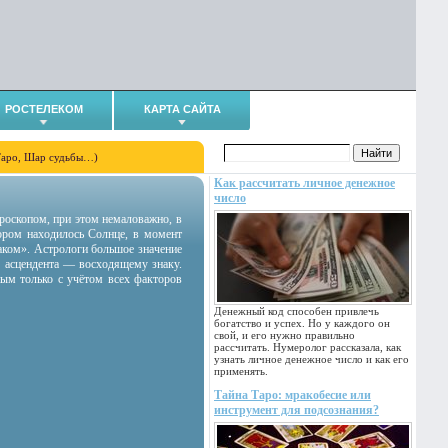
РОСТЕЛЕКОМ
КАРТА САЙТА
Таро, Шар судьбы…)
Как рассчитать личное денежное
число
гороскопом, при этом немаловажно, в
тором находилось Солнце, в момент
аком». Астрологи большое значение
 асцендента — восходящему знаку.
ным только с учётом всех факторов
Денежный код способен привлечь
богатство и успех. Но у каждого он
свой, и его нужно правильно
рассчитать. Нумеролог рассказала, как
узнать личное денежное число и как его
применять.
Тайна Таро: мракобесие или
инструмент для подсознания?