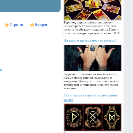
Таролог, парапсихолог, психолог и
Стрелец
Козерог
психотерапевт рассказали о том, как
именно «работает» гадание на Таро, и
стоит ли доверять результатам на 100%.
На каком пальце носить кольцо?
ка
В древности кольцо на том или ином
пальце могло многое рассказать о
владельце. Кольцо считали магическим
атрибутом и придавали ему огромное
значение.
Рунические символы в любовной
магии