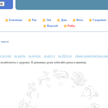
Близнецы
Рак
Лев
Дева
Весы
Скорпион
Водолей
Рыбы
9 марта)
а сегодня
на завтра
на неделю
на август
на 2026 год
общая характеристика зна
 позаботьтесь о здоровье. В денежных делах избегайте риска и авантюр.