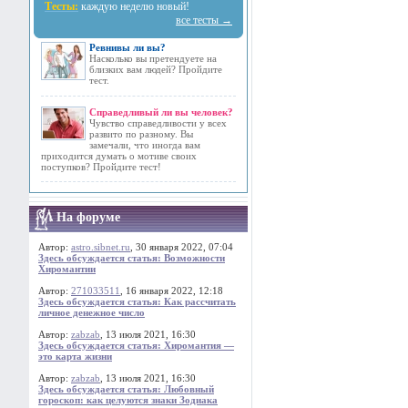
Тесты:
каждую неделю новый!
все тесты →
Ревнивы ли вы?
Насколько вы претендуете на
близких вам людей? Пройдите
тест.
Справедливый ли вы человек?
Чувство справедливости у всех
развито по разному. Вы
замечали, что иногда вам
приходится думать о мотиве своих
поступков? Пройдите тест!
На форуме
Автор:
astro.sibnet.ru
, 30 января 2022, 07:04
Здесь обсуждается статья: Возможности
Хиромантии
Автор:
271033511
, 16 января 2022, 12:18
Здесь обсуждается статья: Как рассчитать
личное денежное число
Автор:
zabzab
, 13 июля 2021, 16:30
Здесь обсуждается статья: Хиромантия —
это карта жизни
Автор:
zabzab
, 13 июля 2021, 16:30
Здесь обсуждается статья: Любовный
гороскоп: как целуются знаки Зодиака