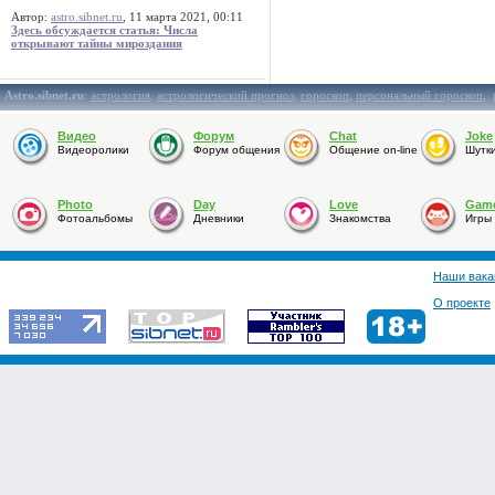
Автор:
astro.sibnet.ru
, 11 марта 2021, 00:11
Здесь обсуждается статья: Числа
открывают тайны мироздания
Astro.sibnet.ru
:
астрология
,
астрологический прогноз
,
гороскоп
,
персональный гороскоп
,
Видео
Форум
Chat
Joke
Видеоролики
Форум общения
Общение on-line
Шутк
Photo
Day
Love
Gam
Фотоальбомы
Дневники
Знакомства
Игры
Наши вака
О проекте