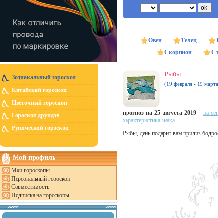
Овен
Телец
Скорпион
Ст
Рыбы
Зодиакальный гороскоп
(19 февраля - 19 марта
Китайский гороскоп
Цветочный гороскоп
прогноз на 25 августа 2019
на се
Гороскоп друидов
характеристика знака
Рунический гороскоп
Рыбы, день подарит вам прилив бодрост
Мой профиль
Мои гороскопы
Персональный гороскоп
Совместимость
Подписка на гороскопы