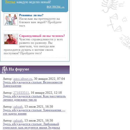
Тесты:
каждую неделю новый!
все тесты →
Ревнивы ли вы?
Насколько вы претендуете на
близких вам людей? Пройдите
тест.
Справедливый ли вы человек?
Чувство справедливости у всех
развито по разному. Вы
замечали, что иногда вам
приходится думать о мотиве своих
поступков? Пройдите тест!
На форуме
Автор:
astro.sibnet.ru
, 30 января 2022, 07:04
Здесь обсуждается статья: Возможности
Хиромантии
Автор:
271033511
, 16 января 2022, 12:18
Здесь обсуждается статья: Как рассчитать
личное денежное число
Автор:
zabzab
, 13 июля 2021, 16:30
Здесь обсуждается статья: Хиромантия —
это карта жизни
Автор:
zabzab
, 13 июля 2021, 16:30
Здесь обсуждается статья: Любовный
гороскоп: как целуются знаки Зодиака