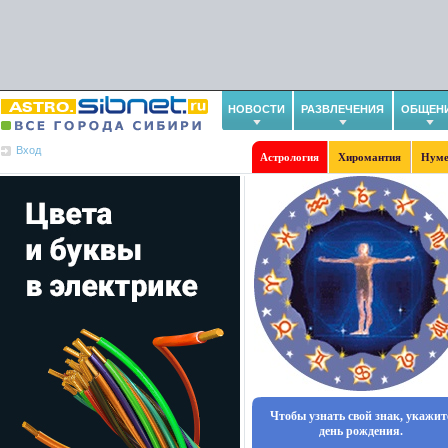
НОВОСТИ
РАЗВЛЕЧЕНИЯ
ОБЩЕН
Вход
Астрология
Хиромантия
Нуме
Чтобы узнать свой знак, укажит
день рождения.