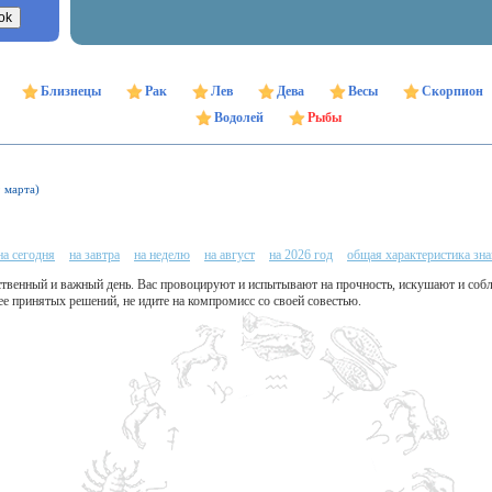
Близнецы
Рак
Лев
Дева
Весы
Скорпион
Водолей
Рыбы
9 марта)
на сегодня
на завтра
на неделю
на август
на 2026 год
общая характеристика зна
ственный и важный день. Вас провоцируют и испытывают на прочность, искушают и собл
нее принятых решений, не идите на компромисс со своей совестью.