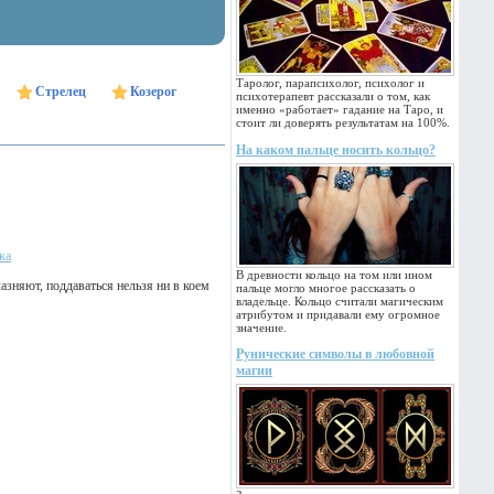
Таролог, парапсихолог, психолог и
Стрелец
Козерог
психотерапевт рассказали о том, как
именно «работает» гадание на Таро, и
стоит ли доверять результатам на 100%.
На каком пальце носить кольцо?
ка
В древности кольцо на том или ином
азняют, поддаваться нельзя ни в коем
пальце могло многое рассказать о
владельце. Кольцо считали магическим
атрибутом и придавали ему огромное
значение.
Рунические символы в любовной
магии