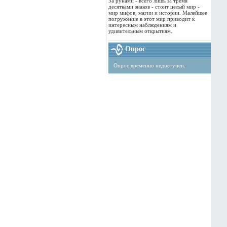
За рунами - всего лишь за тремя
десятками знаков - стоит целый мир -
мир мифов, магии и истории. Малейшее
погружение в этот мир приводит к
интересным наблюдениям и
удивительным открытиям.
Опрос
Опрос временно недоступен.