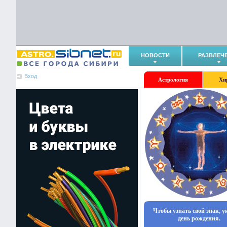
НОВОСТИ
РАЗВЛЕЧ
Вход
Астрология
Хи
Чтобы узнать свой знак, 
день рождения.