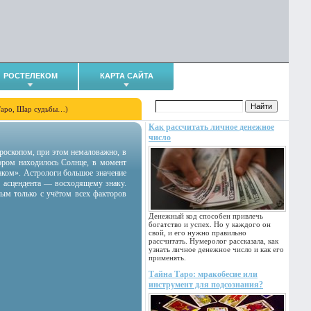
РОСТЕЛЕКОМ
КАРТА САЙТА
Таро, Шар судьбы…)
Как рассчитать личное денежное
число
гороскопом, при этом немаловажно, в
тором находилось Солнце, в момент
аком». Астрологи большое значение
 асцендента — восходящему знаку.
ным только с учётом всех факторов
Денежный код способен привлечь
богатство и успех. Но у каждого он
свой, и его нужно правильно
рассчитать. Нумеролог рассказала, как
узнать личное денежное число и как его
применять.
Тайна Таро: мракобесие или
инструмент для подсознания?