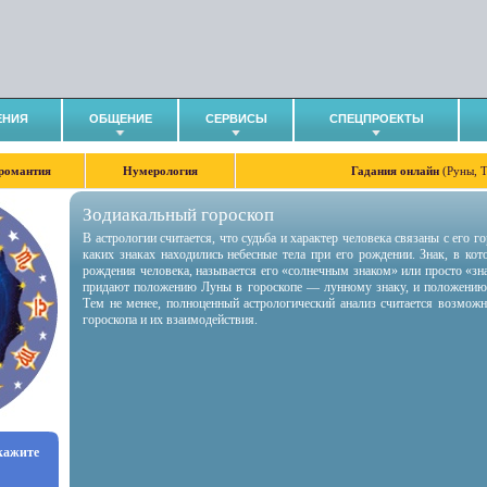
ЕНИЯ
ОБЩЕНИЕ
СЕРВИСЫ
СПЕЦПРОЕКТЫ
романтия
Нумерология
Гадания онлайн
(Руны, 
Зодиакальный гороскоп
В астрологии считается, что судьба и характер человека связаны с его 
каких знаках находились небесные тела при его рождении. Знак, в ко
рождения человека, называется его «солнечным знаком» или просто «зн
придают положению Луны в гороскопе — лунному знаку, и положению
Тем не менее, полноценный астрологический анализ считается возмож
гороскопа и их взаимодействия.
укажите