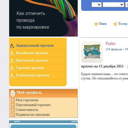
Овен
Телец
Рыбы
Зодиакальный гороскоп
(19 февраля - 1
Китайский гороскоп
Цветочный гороскоп
прогноз на 15 декабря 2013
Гороскоп друидов
Будьте внимательны – это ответ
Рунический гороскоп
случае. Не отказывайтесь от ра
Мой профиль
Мои гороскопы
Персональный гороскоп
Совместимость
Подписка на гороскопы