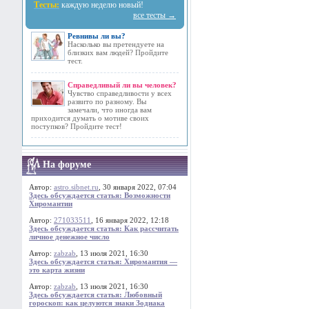
Тесты:
каждую неделю новый!
все тесты →
Ревнивы ли вы?
Насколько вы претендуете на
близких вам людей? Пройдите
тест.
Справедливый ли вы человек?
Чувство справедливости у всех
развито по разному. Вы
замечали, что иногда вам
приходится думать о мотиве своих
поступков? Пройдите тест!
На форуме
Автор:
astro.sibnet.ru
, 30 января 2022, 07:04
Здесь обсуждается статья: Возможности
Хиромантии
Автор:
271033511
, 16 января 2022, 12:18
Здесь обсуждается статья: Как рассчитать
личное денежное число
Автор:
zabzab
, 13 июля 2021, 16:30
Здесь обсуждается статья: Хиромантия —
это карта жизни
Автор:
zabzab
, 13 июля 2021, 16:30
Здесь обсуждается статья: Любовный
гороскоп: как целуются знаки Зодиака