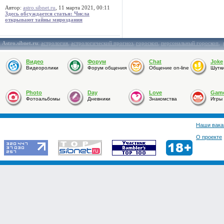
Автор:
astro.sibnet.ru
, 11 марта 2021, 00:11
Здесь обсуждается статья: Числа
открывают тайны мироздания
Astro.sibnet.ru
:
астрология
,
астрологический прогноз
,
гороскоп
,
персональный гороскоп
,
Видео
Форум
Chat
Joke
Видеоролики
Форум общения
Общение on-line
Шутк
Photo
Day
Love
Gam
Фотоальбомы
Дневники
Знакомства
Игры
Наши вака
О проекте