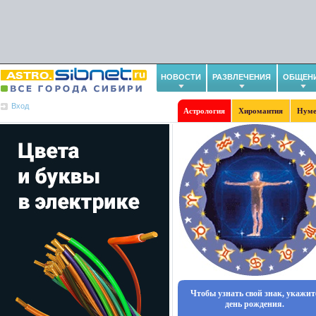
НОВОСТИ
РАЗВЛЕЧЕНИЯ
ОБЩЕН
Вход
Астрология
Хиромантия
Нуме
Чтобы узнать свой знак, укажит
день рождения.