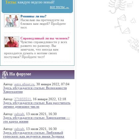
Тесты:
каждую неделю новый!
все тесты →
Ревнивы ли вы?
Насколько вы претендуете на
близких вам людей? Пройдите
тест.
Справедливый ли вы человек?
Чувство справедливости у всех
развито по разному. Вы
замечали, что иногда вам
приходится думать о мотиве своих
поступков? Пройдите тест!
На форуме
Автор:
astro.sibnet.ru
, 30 января 2022, 07:04
Здесь обсуждается статья: Возможности
Хиромантии
Автор:
271033511
, 16 января 2022, 12:18
Здесь обсуждается статья: Как рассчитать
личное денежное число
Автор:
zabzab
, 13 июля 2021, 16:30
Здесь обсуждается статья: Хиромантия —
это карта жизни
Автор:
zabzab
, 13 июля 2021, 16:30
Здесь обсуждается статья: Любовный
гороскоп: как целуются знаки Зодиака