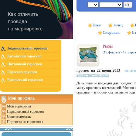
Овен
Телец
Скорпион
Ст
Рыбы
Зодиакальный гороскоп
(19 февраля - 19 марта
Китайский гороскоп
Цветочный гороскоп
прогноз на 22 июня 2013
на сег
Гороскоп друидов
характеристика знака
Рунический гороскоп
День отлично подходит для поездок: 
массу приятных впечатлений. Можно пл
свидания – в любом случае вы не буде
Мой профиль
Мои гороскопы
Персональный гороскоп
Совместимость
Подписка на гороскопы