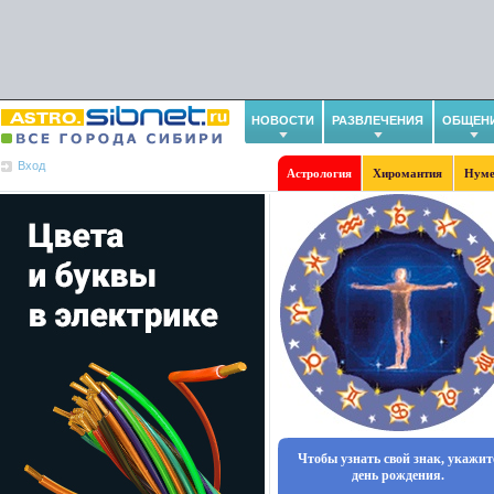
НОВОСТИ
РАЗВЛЕЧЕНИЯ
ОБЩЕН
Вход
Астрология
Хиромантия
Нуме
Чтобы узнать свой знак, укажит
день рождения.