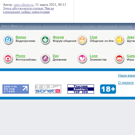
Автор:
astro.sibnet.ru
, 11 марта 2021, 00:11
Здесь обсуждается статья: Числа
открывают тайны мироздания
Astro.sibnet.ru
:
астрология
,
астрологический прогноз
,
гороскоп
,
персональный гороскоп
,
Видео
Форум
Chat
Joke
Видеоролики
Форум общения
Общение on-line
Шутк
Photo
Day
Love
Gam
Фотоальбомы
Дневники
Знакомства
Игры
Наши вака
О проекте