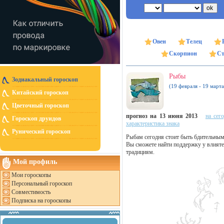
Овен
Телец
Скорпион
Ст
Рыбы
Зодиакальный гороскоп
(19 февраля - 19 марта
Китайский гороскоп
Цветочный гороскоп
прогноз на 13 июня 2013
на сег
Гороскоп друидов
характеристика знака
Рунический гороскоп
Рыбам сегодня стоит быть бдительным
Вы сможете найти поддержку у влияте
традициям.
Мой профиль
Мои гороскопы
Персональный гороскоп
Совместимость
Подписка на гороскопы