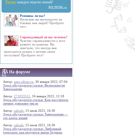
Тесты:
каждую неделю новый!
все тесты →
Ревнивы ли вы?
Насколько вы претендуете на
близких вам людей? Пройдите
тест.
Справедливый ли вы человек?
Чувство справедливости у всех
развито по разному. Вы
замечали, что иногда вам
приходится думать о мотиве своих
поступков? Пройдите тест!
На форуме
Автор:
astro.sibnet.ru
, 30 января 2022, 07:04
Здесь обсуждается статья: Возможности
Хиромантии
Автор:
271033511
, 16 января 2022, 12:18
Здесь обсуждается статья: Как рассчитать
личное денежное число
Автор:
zabzab
, 13 июля 2021, 16:30
Здесь обсуждается статья: Хиромантия —
это карта жизни
Автор:
zabzab
, 13 июля 2021, 16:30
Здесь обсуждается статья: Любовный
гороскоп: как целуются знаки Зодиака