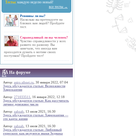
Тесты:
каждую неделю новый!
все тесты →
Ревнивы ли вы?
Насколько вы претендуете на
близких вам людей? Пройдите
тест.
Справедливый ли вы человек?
Чувство справедливости у всех
развито по разному. Вы
замечали, что иногда вам
приходится думать о мотиве своих
поступков? Пройдите тест!
На форуме
Автор:
astro.sibnet.ru
, 30 января 2022, 07:04
Здесь обсуждается статья: Возможности
Хиромантии
Автор:
271033511
, 16 января 2022, 12:18
Здесь обсуждается статья: Как рассчитать
личное денежное число
Автор:
zabzab
, 13 июля 2021, 16:30
Здесь обсуждается статья: Хиромантия —
это карта жизни
Автор:
zabzab
, 13 июля 2021, 16:30
Здесь обсуждается статья: Любовный
гороскоп: как целуются знаки Зодиака