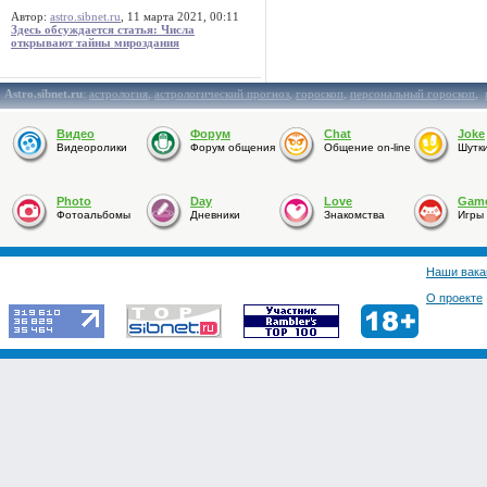
Автор:
astro.sibnet.ru
, 11 марта 2021, 00:11
Здесь обсуждается статья: Числа
открывают тайны мироздания
Astro.sibnet.ru
:
астрология
,
астрологический прогноз
,
гороскоп
,
персональный гороскоп
,
Видео
Форум
Chat
Joke
Видеоролики
Форум общения
Общение on-line
Шутк
Photo
Day
Love
Gam
Фотоальбомы
Дневники
Знакомства
Игры
Наши вака
О проекте