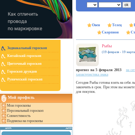
Овен
Телец
Скорпион
Ст
Рыбы
Зодиакальный гороскоп
(19 февраля - 19 марта
Китайский гороскоп
Цветочный гороскоп
прогноз на 5 февраля 2013
на се
Гороскоп друидов
характеристика знака
Рунический гороскоп
Сегодня Рыбы готовы взять на себя л
закончить в срок. При этом вы можете
для покупок.
Мой профиль
Мои гороскопы
Персональный гороскоп
Совместимость
Подписка на гороскопы