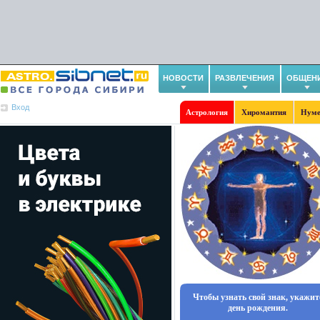
НОВОСТИ
РАЗВЛЕЧЕНИЯ
ОБЩЕН
Вход
Астрология
Хиромантия
Нуме
Чтобы узнать свой знак, укажит
день рождения.