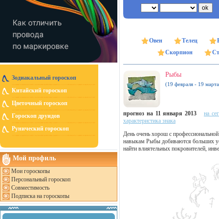
Овен
Телец
Скорпион
Ст
Рыбы
Зодиакальный гороскоп
(19 февраля - 19 марта
Китайский гороскоп
Цветочный гороскоп
прогноз на 11 января 2013
на се
Гороскоп друидов
характеристика знака
Рунический гороскоп
День очень хорош с профессиональной
навыкам Рыбы добиваются больших усп
найти влиятельных покровителей, инве
Мой профиль
Мои гороскопы
Персональный гороскоп
Совместимость
Подписка на гороскопы