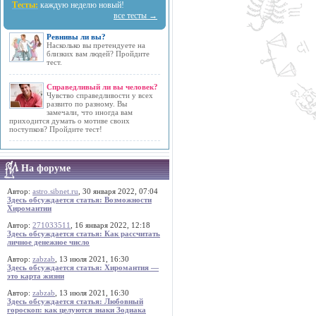
Тесты:
каждую неделю новый!
все тесты →
Ревнивы ли вы?
Насколько вы претендуете на
близких вам людей? Пройдите
тест.
Справедливый ли вы человек?
Чувство справедливости у всех
развито по разному. Вы
замечали, что иногда вам
приходится думать о мотиве своих
поступков? Пройдите тест!
На форуме
Автор:
astro.sibnet.ru
, 30 января 2022, 07:04
Здесь обсуждается статья: Возможности
Хиромантии
Автор:
271033511
, 16 января 2022, 12:18
Здесь обсуждается статья: Как рассчитать
личное денежное число
Автор:
zabzab
, 13 июля 2021, 16:30
Здесь обсуждается статья: Хиромантия —
это карта жизни
Автор:
zabzab
, 13 июля 2021, 16:30
Здесь обсуждается статья: Любовный
гороскоп: как целуются знаки Зодиака