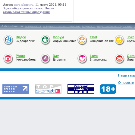
Автор:
astro.sibnet.ru
, 11 марта 2021, 00:11
Здесь обсуждается статья: Числа
открывают тайны мироздания
Astro.sibnet.ru
:
астрология
,
астрологический прогноз
,
гороскоп
,
персональный гороскоп
,
Видео
Форум
Chat
Joke
Видеоролики
Форум общения
Общение on-line
Шутк
Photo
Day
Love
Gam
Фотоальбомы
Дневники
Знакомства
Игры
Наши вака
О проекте