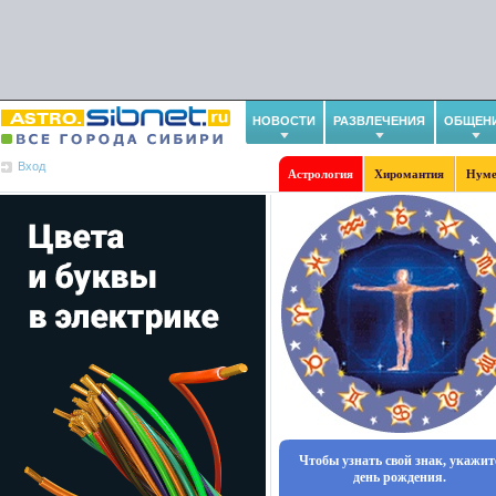
НОВОСТИ
РАЗВЛЕЧЕНИЯ
ОБЩЕН
Вход
Астрология
Хиромантия
Нуме
Чтобы узнать свой знак, укажит
день рождения.