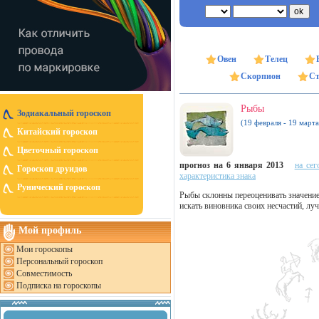
Овен
Телец
Скорпион
Ст
Рыбы
Зодиакальный гороскоп
(19 февраля - 19 марта
Китайский гороскоп
Цветочный гороскоп
прогноз на 6 января 2013
на сег
Гороскоп друидов
характеристика знака
Рунический гороскоп
Рыбы склонны переоценивать значение 
искать виновника своих несчастий, лу
Мой профиль
Мои гороскопы
Персональный гороскоп
Совместимость
Подписка на гороскопы