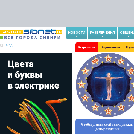
НОВОСТИ
РАЗВЛЕЧЕНИЯ
ОБЩЕН
Вход
Астрология
Хиромантия
Нуме
Чтобы узнать свой знак, укажит
день рождения.