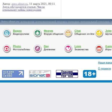
Автор:
astro.sibnet.ru
, 11 марта 2021, 00:11
Здесь обсуждается статья: Числа
открывают тайны мироздания
Astro.sibnet.ru
:
астрология
,
астрологический прогноз
,
гороскоп
,
персональный гороскоп
,
Видео
Форум
Chat
Joke
Видеоролики
Форум общения
Общение on-line
Шутк
Photo
Day
Love
Gam
Фотоальбомы
Дневники
Знакомства
Игры
Наши вака
О проекте