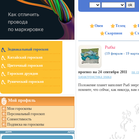
Овен
Телец
Скорпион
Ст
Рыбы
Зодиакальный гороскоп
(19 февраля - 19 марта
Китайский гороскоп
Цветочный гороскоп
прогноз на 24 сентября 2011
на с
Гороскоп друидов
характеристика знака
Рунический гороскоп
Положение планет наполнит Рыб энерг
помните, что сейчас, как никогда, ва
Мой профиль
Мои гороскопы
Персональный гороскоп
Совместимость
Подписка на гороскопы