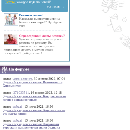
Тесты:
каждую неделю новый!
все тесты →
Ревнивы ли вы?
Насколько вы претендуете на
близких вам людей? Пройдите
тест.
Справедливый ли вы человек?
Чувство справедливости у всех
развито по разному. Вы
замечали, что иногда вам
приходится думать о мотиве своих
поступков? Пройдите тест!
На форуме
Автор:
astro.sibnet.ru
, 30 января 2022, 07:04
Здесь обсуждается статья: Возможности
Хиромантии
Автор:
271033511
, 16 января 2022, 12:18
Здесь обсуждается статья: Как рассчитать
личное денежное число
Автор:
zabzab
, 13 июля 2021, 16:30
Здесь обсуждается статья: Хиромантия —
это карта жизни
Автор:
zabzab
, 13 июля 2021, 16:30
Здесь обсуждается статья: Любовный
гороскоп: как целуются знаки Зодиака