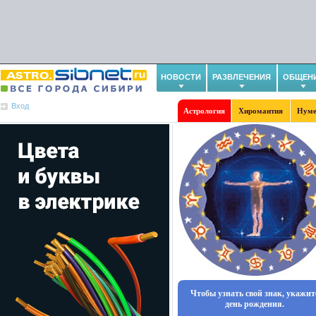
НОВОСТИ
РАЗВЛЕЧЕНИЯ
ОБЩЕН
Вход
Астрология
Хиромантия
Нуме
Чтобы узнать свой знак, укажит
день рождения.