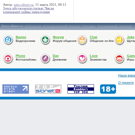
Автор:
astro.sibnet.ru
, 11 марта 2021, 00:11
Здесь обсуждается статья: Числа
открывают тайны мироздания
Astro.sibnet.ru
:
астрология
,
астрологический прогноз
,
гороскоп
,
персональный гороскоп
,
Видео
Форум
Chat
Joke
Видеоролики
Форум общения
Общение on-line
Шутк
Photo
Day
Love
Gam
Фотоальбомы
Дневники
Знакомства
Игры
Наши вака
О проекте