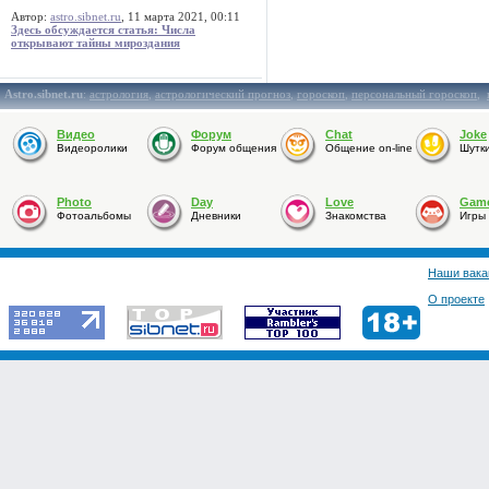
Автор:
astro.sibnet.ru
, 11 марта 2021, 00:11
Здесь обсуждается статья: Числа
открывают тайны мироздания
Astro.sibnet.ru
:
астрология
,
астрологический прогноз
,
гороскоп
,
персональный гороскоп
,
Видео
Форум
Chat
Joke
Видеоролики
Форум общения
Общение on-line
Шутк
Photo
Day
Love
Gam
Фотоальбомы
Дневники
Знакомства
Игры
Наши вака
О проекте