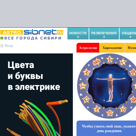
НОВОСТИ
РАЗВЛЕЧЕНИЯ
ОБЩЕН
Вход
Астрология
Хиромантия
Нуме
Чтобы узнать свой знак, укажит
день рождения.