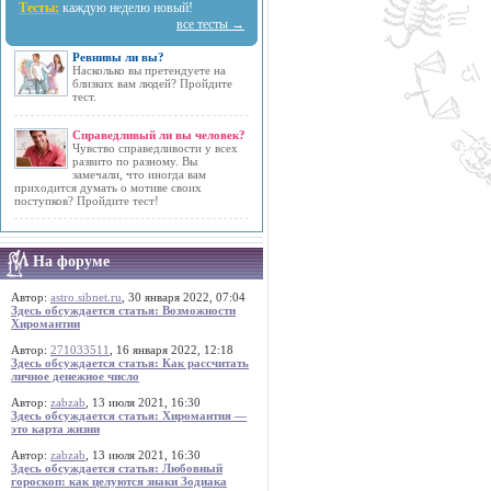
Тесты:
каждую неделю новый!
все тесты →
Ревнивы ли вы?
Насколько вы претендуете на
близких вам людей? Пройдите
тест.
Справедливый ли вы человек?
Чувство справедливости у всех
развито по разному. Вы
замечали, что иногда вам
приходится думать о мотиве своих
поступков? Пройдите тест!
На форуме
Автор:
astro.sibnet.ru
, 30 января 2022, 07:04
Здесь обсуждается статья: Возможности
Хиромантии
Автор:
271033511
, 16 января 2022, 12:18
Здесь обсуждается статья: Как рассчитать
личное денежное число
Автор:
zabzab
, 13 июля 2021, 16:30
Здесь обсуждается статья: Хиромантия —
это карта жизни
Автор:
zabzab
, 13 июля 2021, 16:30
Здесь обсуждается статья: Любовный
гороскоп: как целуются знаки Зодиака