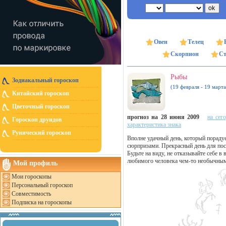
Овен
Телец
Скорпион
Ст
Рыбы
Зодиакальный гороскоп
(19 февраля - 19 марта
Китайский гороскоп
Цветочный гороскоп
прогноз на 28 июня 2009
на сег
Гороскоп друидов
характеристика знака
Рунический гороскоп
Вполне удачный день, который порад
сюрпризами. Прекрасный день для пос
Будьте на виду, не отказывайте себе 
любимого человека чем-то необычным
Мой профиль
Мои гороскопы
Персональный гороскоп
Совместимость
Подписка на гороскопы