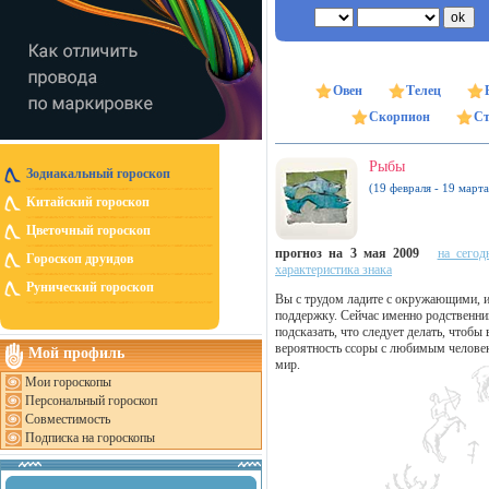
Овен
Телец
Скорпион
Ст
Рыбы
Зодиакальный гороскоп
(19 февраля - 19 марта
Китайский гороскоп
Цветочный гороскоп
прогноз на 3 мая 2009
на сегод
Гороскоп друидов
характеристика знака
Рунический гороскоп
Вы с трудом ладите с окружающими, и
поддержку. Сейчас именно родственни
подсказать, что следует делать, что
вероятность ссоры с любимым человек
Мой профиль
мир.
Мои гороскопы
Персональный гороскоп
Совместимость
Подписка на гороскопы