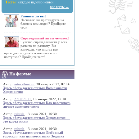
Тесты:
каждую неделю новый!
все тесты →
Ревнивы ли вы?
Насколько вы претендуете на
близких вам людей? Пройдите
тест.
Справедливый ли вы человек?
Чувство справедливости у всех
развито по разному. Вы
замечали, что иногда вам
приходится думать о мотиве своих
поступков? Пройдите тест!
На форуме
Автор:
astro.sibnet.ru
, 30 января 2022, 07:04
Здесь обсуждается статья: Возможности
Хиромантии
Автор:
271033511
, 16 января 2022, 12:18
Здесь обсуждается статья: Как рассчитать
личное денежное число
Автор:
zabzab
, 13 июля 2021, 16:30
Здесь обсуждается статья: Хиромантия —
это карта жизни
Автор:
zabzab
, 13 июля 2021, 16:30
Здесь обсуждается статья: Любовный
гороскоп: как целуются знаки Зодиака