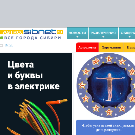
НОВОСТИ
РАЗВЛЕЧЕНИЯ
ОБЩЕН
Вход
Астрология
Хиромантия
Нуме
Чтобы узнать свой знак, укажит
день рождения.