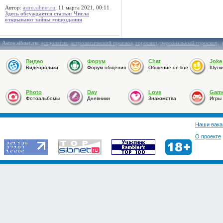
Автор:
astro.sibnet.ru
, 11 марта 2021, 00:11
Здесь обсуждается статья: Числа
открывают тайны мироздания
Astro.sibnet.ru
:
астрология
,
астрологический прогноз
,
гороскоп
,
персональный гороскоп
,
Видео
Форум
Chat
Joke
Видеоролики
Форум общения
Общение on-line
Шутк
Photo
Day
Love
Gam
Фотоальбомы
Дневники
Знакомства
Игры
Наши вака
О проекте