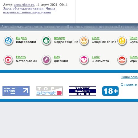
Автор:
astro.sibnet.ru
, 11 марта 2021, 00:11
Здесь обсуждается статья: Числа
открывают тайны мироздания
Astro.sibnet.ru
:
астрология
,
астрологический прогноз
,
гороскоп
,
персональный гороскоп
,
Видео
Форум
Chat
Joke
Видеоролики
Форум общения
Общение on-line
Шутк
Photo
Day
Love
Gam
Фотоальбомы
Дневники
Знакомства
Игры
Наши вака
О проекте