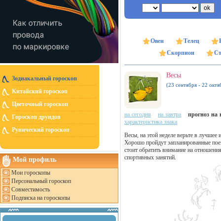
Овен
Телец
Скорпион
Ст
Весы
Зодиакальный гороскоп
(23 сентября - 22 октя
Китайский гороскоп
Цветочный гороскоп
на сегодня
на завтра
прогноз на н
Гороскоп друидов
характеристика знака
Рунический гороскоп
Весы, на этой неделе верьте в лучшее 
Хорошо пройдут запланированные поез
стоит обратить внимание на отношени
спортивных занятий.
Мой профиль
Мои гороскопы
Персональный гороскоп
Совместимость
Подписка на гороскопы