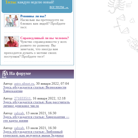
Тесты:
каждую неделю новый!
все тесты →
Ревнивы ли вы?
Насколько вы претендуете на
близких вам людей? Пройдите
тест.
Справедливый ли вы человек?
Чувство справедливости у всех
развито по разному. Вы
замечали, что иногда вам
приходится думать о мотиве своих
поступков? Пройдите тест!
На форуме
Автор:
astro.sibnet.ru
, 30 января 2022, 07:04
Здесь обсуждается статья: Возможности
Хиромантии
Автор:
271033511
, 16 января 2022, 12:18
Здесь обсуждается статья: Как рассчитать
личное денежное число
Автор:
zabzab
, 13 июля 2021, 16:30
Здесь обсуждается статья: Хиромантия —
это карта жизни
Автор:
zabzab
, 13 июля 2021, 16:30
Здесь обсуждается статья: Любовный
гороскоп: как целуются знаки Зодиака