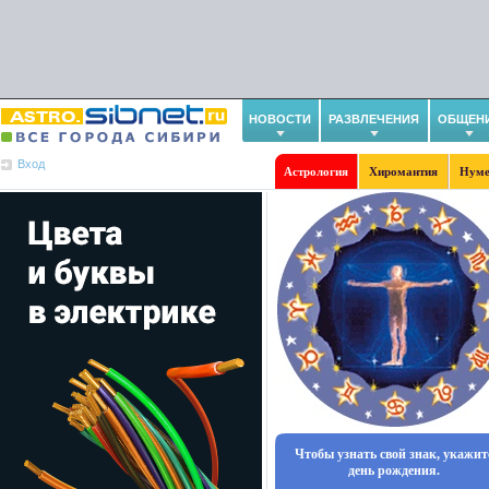
НОВОСТИ
РАЗВЛЕЧЕНИЯ
ОБЩЕН
Вход
Астрология
Хиромантия
Нуме
Чтобы узнать свой знак, укажит
день рождения.