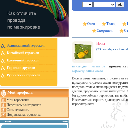
Овен
Телец
Скорпион
Ст
Весы
Зодиакальный гороскоп
(23 сентября - 22 октя
Китайский гороскоп
Цветочный гороскоп
на сегодня
на завтра
прогноз на н
Гороскоп друидов
характеристика знака
Рунический гороскоп
Весы и сами понимают, что стоят на в
приходится отражать атаки конкурент
представителям знака придется подум
сделки, продавать ценное имущество. 
Мой профиль
бы дружелюбны и терпеливы вы ни был
Нежелательно строить долгосрочные пл
Мои гороскопы
пересматривать.
Персональный гороскоп
Совместимость
Подписка на гороскопы