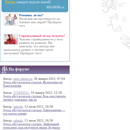
Тесты:
каждую неделю новый!
все тесты →
Ревнивы ли вы?
Насколько вы претендуете на
близких вам людей? Пройдите
тест.
Справедливый ли вы человек?
Чувство справедливости у всех
развито по разному. Вы
замечали, что иногда вам
приходится думать о мотиве своих
поступков? Пройдите тест!
На форуме
Автор:
astro.sibnet.ru
, 30 января 2022, 07:04
Здесь обсуждается статья: Возможности
Хиромантии
Автор:
271033511
, 16 января 2022, 12:18
Здесь обсуждается статья: Как рассчитать
личное денежное число
Автор:
zabzab
, 13 июля 2021, 16:30
Здесь обсуждается статья: Хиромантия —
это карта жизни
Автор:
zabzab
, 13 июля 2021, 16:30
Здесь обсуждается статья: Любовный
гороскоп: как целуются знаки Зодиака