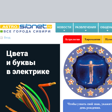
НОВОСТИ
РАЗВЛЕЧЕНИЯ
ОБЩЕН
Вход
Астрология
Хиромантия
Нуме
Чтобы узнать свой знак, укажит
день рождения.