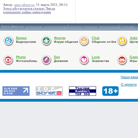
Автор:
astro.sibnet.ru
, 11 марта 2021, 00:11
Здесь обсуждается статья: Числа
открывают тайны мироздания
Astro.sibnet.ru
:
астрология
,
астрологический прогноз
,
гороскоп
,
персональный гороскоп
,
Видео
Форум
Chat
Joke
Видеоролики
Форум общения
Общение on-line
Шутк
Photo
Day
Love
Gam
Фотоальбомы
Дневники
Знакомства
Игры
Наши вака
О проекте