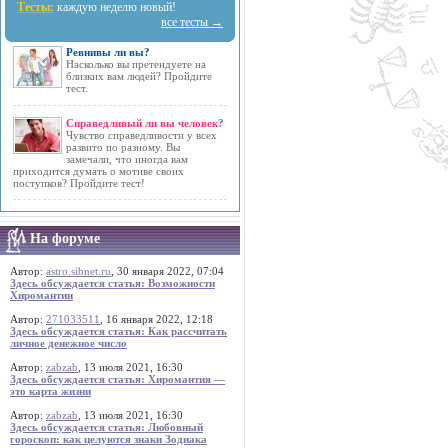
Тесты:
каждую неделю новый!
все тесты →
Ревнивы ли вы?
Насколько вы претендуете на
близких вам людей? Пройдите
тест.
Справедливый ли вы человек?
Чувство справедливости у всех
развито по разному. Вы
замечали, что иногда вам
приходится думать о мотиве своих
поступков? Пройдите тест!
На форуме
Автор:
astro.sibnet.ru
, 30 января 2022, 07:04
Здесь обсуждается статья: Возможности
Хиромантии
Автор:
271033511
, 16 января 2022, 12:18
Здесь обсуждается статья: Как рассчитать
личное денежное число
Автор:
zabzab
, 13 июля 2021, 16:30
Здесь обсуждается статья: Хиромантия —
это карта жизни
Автор:
zabzab
, 13 июля 2021, 16:30
Здесь обсуждается статья: Любовный
гороскоп: как целуются знаки Зодиака