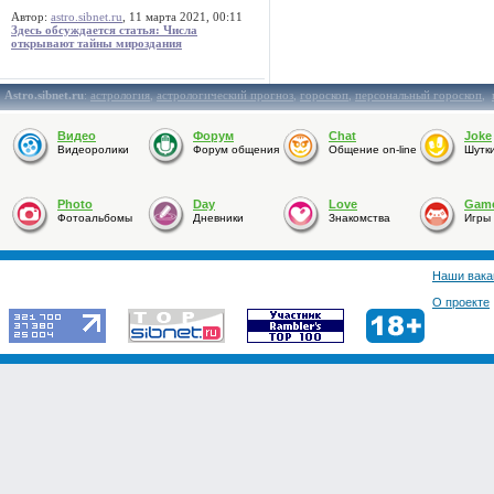
Автор:
astro.sibnet.ru
, 11 марта 2021, 00:11
Здесь обсуждается статья: Числа
открывают тайны мироздания
Astro.sibnet.ru
:
астрология
,
астрологический прогноз
,
гороскоп
,
персональный гороскоп
,
Видео
Форум
Chat
Joke
Видеоролики
Форум общения
Общение on-line
Шутк
Photo
Day
Love
Gam
Фотоальбомы
Дневники
Знакомства
Игры
Наши вака
О проекте