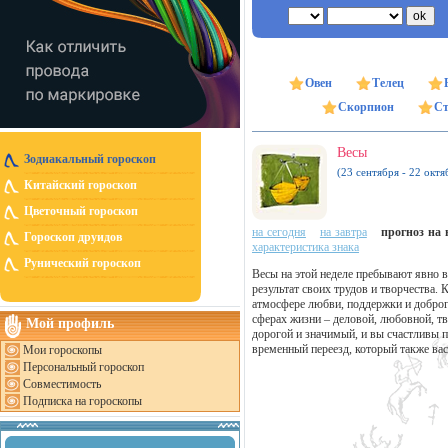
Овен
Телец
Скорпион
Ст
Весы
Зодиакальный гороскоп
(23 сентября - 22 октя
Китайский гороскоп
Цветочный гороскоп
на сегодня
на завтра
прогноз на н
Гороскоп друидов
характеристика знака
Рунический гороскоп
Весы на этой неделе пребывают явно в
результат своих трудов и творчества. 
атмосфере любви, поддержки и доброго
сферах жизни – деловой, любовной, т
Мой профиль
дорогой и значимый, и вы счастливы п
временный переезд, который также вас
Мои гороскопы
Персональный гороскоп
Совместимость
Подписка на гороскопы