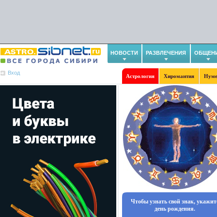
НОВОСТИ
РАЗВЛЕЧЕНИЯ
ОБЩЕН
Вход
Астрология
Хиромантия
Нуме
Чтобы узнать свой знак, укажит
день рождения.