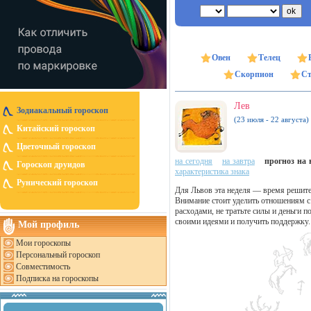
Овен
Телец
Скорпион
Ст
Лев
Зодиакальный гороскоп
(23 июля - 22 августа)
Китайский гороскоп
Цветочный гороскоп
на сегодня
на завтра
прогноз на н
Гороскоп друидов
характеристика знака
Рунический гороскоп
Для Львов эта неделя — время решит
Внимание стоит уделить отношениям с 
расходами, не тратьте силы и деньги
своими идеями и получить поддержку.
Мой профиль
Мои гороскопы
Персональный гороскоп
Совместимость
Подписка на гороскопы