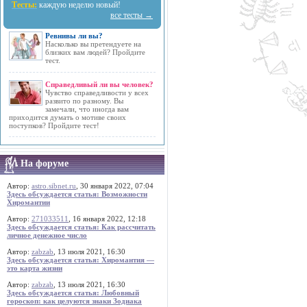
Тесты:
каждую неделю новый!
все тесты →
Ревнивы ли вы?
Насколько вы претендуете на
близких вам людей? Пройдите
тест.
Справедливый ли вы человек?
Чувство справедливости у всех
развито по разному. Вы
замечали, что иногда вам
приходится думать о мотиве своих
поступков? Пройдите тест!
На форуме
Автор:
astro.sibnet.ru
, 30 января 2022, 07:04
Здесь обсуждается статья: Возможности
Хиромантии
Автор:
271033511
, 16 января 2022, 12:18
Здесь обсуждается статья: Как рассчитать
личное денежное число
Автор:
zabzab
, 13 июля 2021, 16:30
Здесь обсуждается статья: Хиромантия —
это карта жизни
Автор:
zabzab
, 13 июля 2021, 16:30
Здесь обсуждается статья: Любовный
гороскоп: как целуются знаки Зодиака