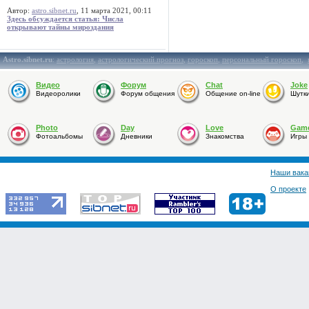
Автор:
astro.sibnet.ru
, 11 марта 2021, 00:11
Здесь обсуждается статья: Числа
открывают тайны мироздания
Astro.sibnet.ru
:
астрология
,
астрологический прогноз
,
гороскоп
,
персональный гороскоп
,
Видео
Форум
Chat
Joke
Видеоролики
Форум общения
Общение on-line
Шутк
Photo
Day
Love
Gam
Фотоальбомы
Дневники
Знакомства
Игры
Наши вака
О проекте