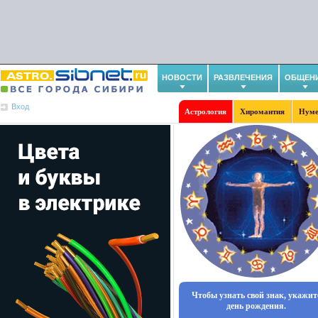
НОВОСТИ
РАЗВЛЕЧЕНИЯ
ОБЩЕН
Вход
Астрология
Хиромантия
Нуме
Чтобы узнать свой знак, укажит
день рождения.