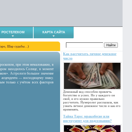
РОСТЕЛЕКОМ
КАРТА САЙТА
Таро, Шар судьбы…)
Как рассчитать личное денежное
число
гороскопом, при этом немаловажно, в
тором находилось Солнце, в момент
аком». Астрологи большое значение
 асцендента — восходящему знаку.
ным только с учётом всех факторов
Денежный код способен привлечь
богатство и успех. Но у каждого он
свой, и его нужно правильно
рассчитать. Нумеролог рассказала, как
узнать личное денежное число и как его
применять.
Тайна Таро: мракобесие или
инструмент для подсознания?