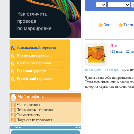
Овен
Телец
Лев
Зодиакальный гороскоп
(23 июля - 22 ав
Китайский гороскоп
Цветочный гороскоп
на сегодня
на завтра
прогноз
Гороскоп друидов
Чувствовать себя на протяжении
Рунический гороскоп
Этим моментом очень важно пра
покорить серьезные высоты, ост
Мой профиль
Мои гороскопы
Персональный гороскоп
Совместимость
Подписка на гороскопы