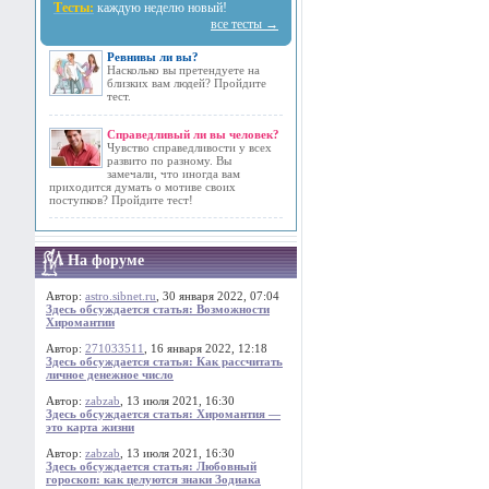
Тесты:
каждую неделю новый!
все тесты →
Ревнивы ли вы?
Насколько вы претендуете на
близких вам людей? Пройдите
тест.
Справедливый ли вы человек?
Чувство справедливости у всех
развито по разному. Вы
замечали, что иногда вам
приходится думать о мотиве своих
поступков? Пройдите тест!
На форуме
Автор:
astro.sibnet.ru
, 30 января 2022, 07:04
Здесь обсуждается статья: Возможности
Хиромантии
Автор:
271033511
, 16 января 2022, 12:18
Здесь обсуждается статья: Как рассчитать
личное денежное число
Автор:
zabzab
, 13 июля 2021, 16:30
Здесь обсуждается статья: Хиромантия —
это карта жизни
Автор:
zabzab
, 13 июля 2021, 16:30
Здесь обсуждается статья: Любовный
гороскоп: как целуются знаки Зодиака