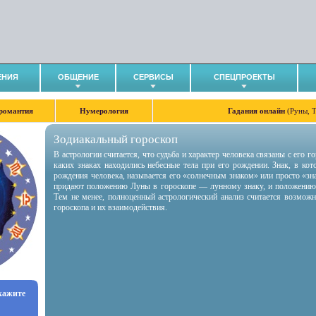
ЕНИЯ
ОБЩЕНИЕ
СЕРВИСЫ
СПЕЦПРОЕКТЫ
романтия
Нумерология
Гадания онлайн
(Руны, 
Зодиакальный гороскоп
В астрологии считается, что судьба и характер человека связаны с его 
каких знаках находились небесные тела при его рождении. Знак, в ко
рождения человека, называется его «солнечным знаком» или просто «зн
придают положению Луны в гороскопе — лунному знаку, и положению
Тем не менее, полноценный астрологический анализ считается возмож
гороскопа и их взаимодействия.
укажите