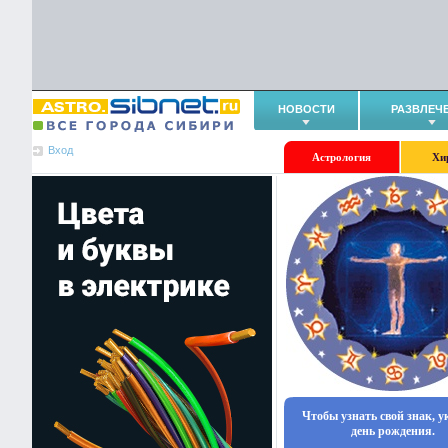
НОВОСТИ
РАЗВЛЕЧ
Вход
Астрология
Хи
Чтобы узнать свой знак, 
день рождения.