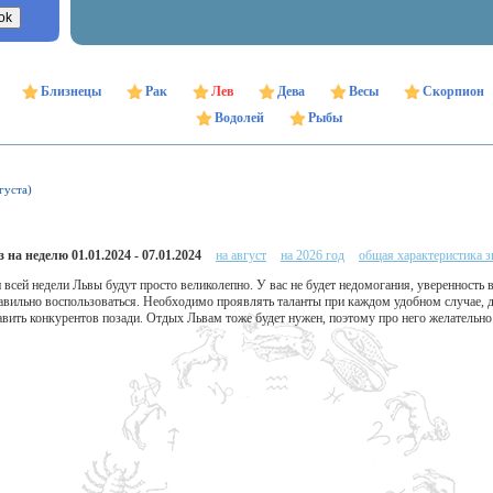
Близнецы
Рак
Лев
Дева
Весы
Скорпион
Водолей
Рыбы
густа)
 на неделю 01.01.2024 - 07.01.2024
на август
на 2026 год
общая характеристика з
 всей недели Львы будут просто великолепно. У вас не будет недомогания, уверенность в
вильно воспользоваться. Необходимо проявлять таланты при каждом удобном случае, де
авить конкурентов позади. Отдых Львам тоже будет нужен, поэтому про него желательно 