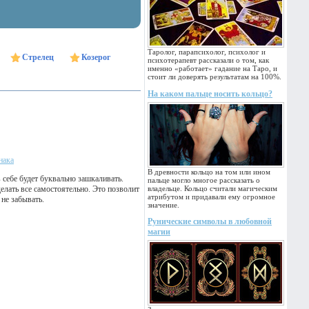
Таролог, парапсихолог, психолог и
Стрелец
Козерог
психотерапевт рассказали о том, как
именно «работает» гадание на Таро, и
стоит ли доверять результатам на 100%.
На каком пальце носить кольцо?
нака
В древности кольцо на том или ином
 себе будет буквально зашкаливать.
пальце могло многое рассказать о
лать все самостоятельно. Это позволит
владельце. Кольцо считали магическим
атрибутом и придавали ему огромное
не забывать.
значение.
Рунические символы в любовной
магии