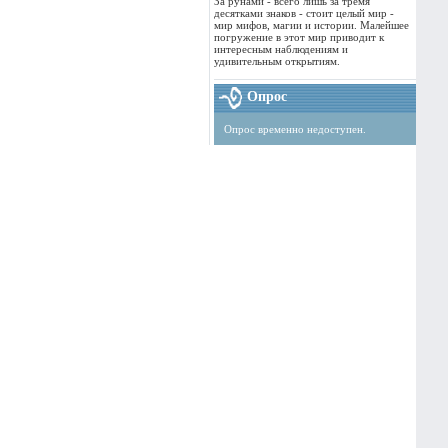
За рунами - всего лишь за тремя
десятками знаков - стоит целый мир -
мир мифов, магии и истории. Малейшее
погружение в этот мир приводит к
интересным наблюдениям и
удивительным открытиям.
Опрос
Опрос временно недоступен.