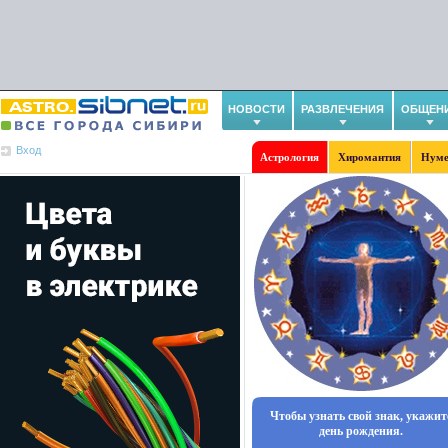
НОВОСТИ
РАЗВЛЕЧЕНИЯ
ОБЩЕН
Вход
Астрология
Хиромантия
Нуме
Чтобы узнать свой знак, укажит
день рождения.