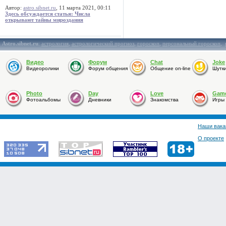
Автор:
astro.sibnet.ru
, 11 марта 2021, 00:11
Здесь обсуждается статья: Числа
открывают тайны мироздания
Astro.sibnet.ru
:
астрология
,
астрологический прогноз
,
гороскоп
,
персональный гороскоп
,
Видео
Форум
Chat
Joke
Видеоролики
Форум общения
Общение on-line
Шутк
Photo
Day
Love
Gam
Фотоальбомы
Дневники
Знакомства
Игры
Наши вака
О проекте