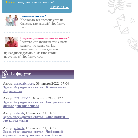
Тесты:
каждую неделю новый!
все тесты →
Ревнивы ли вы?
Насколько вы претендуете на
близких вам людей? Пройдите
тест.
Справедливый ли вы человек?
Чувство справедливости у всех
развито по разному. Вы
замечали, что иногда вам
приходится думать о мотиве своих
поступков? Пройдите тест!
На форуме
Автор:
astro.sibnet.ru
, 30 января 2022, 07:04
Здесь обсуждается статья: Возможности
Хиромантии
Автор:
271033511
, 16 января 2022, 12:18
Здесь обсуждается статья: Как рассчитать
личное денежное число
Автор:
zabzab
, 13 июля 2021, 16:30
Здесь обсуждается статья: Хиромантия —
это карта жизни
Автор:
zabzab
, 13 июля 2021, 16:30
Здесь обсуждается статья: Любовный
гороскоп: как целуются знаки Зодиака