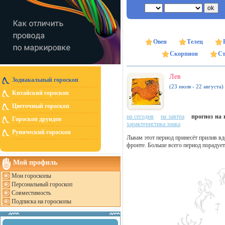
Овен
Телец
Скорпион
Ст
Лев
Зодиакальный гороскоп
(23 июля - 22 августа)
Китайский гороскоп
Цветочный гороскоп
на сегодня
на завтра
прогноз на н
Гороскоп друидов
характеристика знака
Рунический гороскоп
Львам этот период принесёт прилив вд
фронте. Больше всего период порадует
Мой профиль
Мои гороскопы
Персональный гороскоп
Совместимость
Подписка на гороскопы