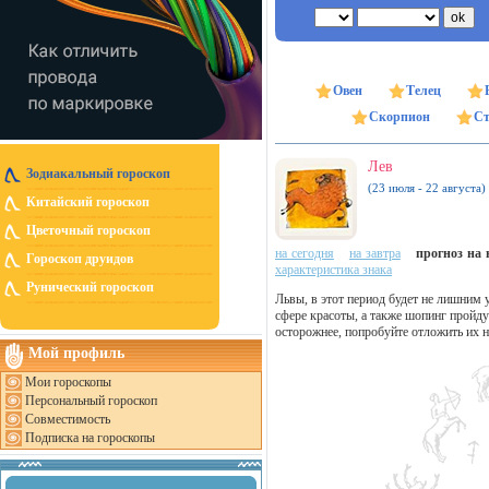
Овен
Телец
Скорпион
Ст
Лев
Зодиакальный гороскоп
(23 июля - 22 августа)
Китайский гороскоп
Цветочный гороскоп
на сегодня
на завтра
прогноз на н
Гороскоп друидов
характеристика знака
Рунический гороскоп
Львы, в этот период будет не лишним
сфере красоты, а также шопинг пройду
осторожнее, попробуйте отложить их н
Мой профиль
Мои гороскопы
Персональный гороскоп
Совместимость
Подписка на гороскопы