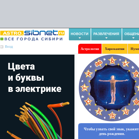
НОВОСТИ
РАЗВЛЕЧЕНИЯ
ОБЩЕН
Вход
Астрология
Хиромантия
Нуме
Чтобы узнать свой знак, укажит
день рождения.