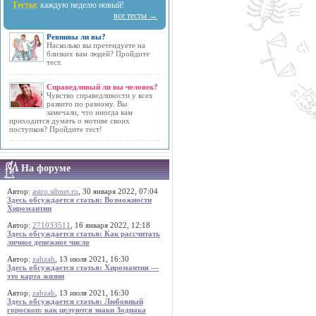
Тесты:
каждую неделю новый!
все тесты →
Ревнивы ли вы?
Насколько вы претендуете на
близких вам людей? Пройдите
тест.
Справедливый ли вы человек?
Чувство справедливости у всех
развито по разному. Вы
замечали, что иногда вам
приходится думать о мотиве своих
поступков? Пройдите тест!
На форуме
Автор:
astro.sibnet.ru
, 30 января 2022, 07:04
Здесь обсуждается статья: Возможности
Хиромантии
Автор:
271033511
, 16 января 2022, 12:18
Здесь обсуждается статья: Как рассчитать
личное денежное число
Автор:
zabzab
, 13 июля 2021, 16:30
Здесь обсуждается статья: Хиромантия —
это карта жизни
Автор:
zabzab
, 13 июля 2021, 16:30
Здесь обсуждается статья: Любовный
гороскоп: как целуются знаки Зодиака