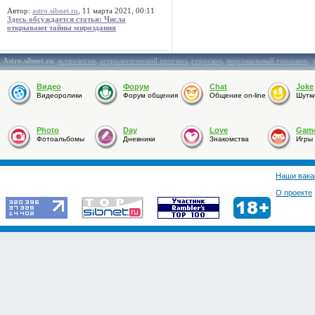
Автор:
astro.sibnet.ru
, 11 марта 2021, 00:11
Здесь обсуждается статья: Числа
открывают тайны мироздания
Astro.sibnet.ru
:
астрология
,
астрологический прогноз
,
гороскоп
,
персональный гороскоп
,
Видео
Форум
Chat
Joke
Видеоролики
Форум общения
Общение on-line
Шутк
Photo
Day
Love
Gam
Фотоальбомы
Дневники
Знакомства
Игры
Наши вака
О проекте