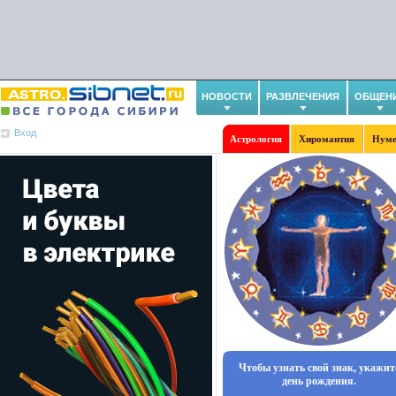
НОВОСТИ
РАЗВЛЕЧЕНИЯ
ОБЩЕН
Вход
Астрология
Хиромантия
Нуме
Чтобы узнать свой знак, укажит
день рождения.