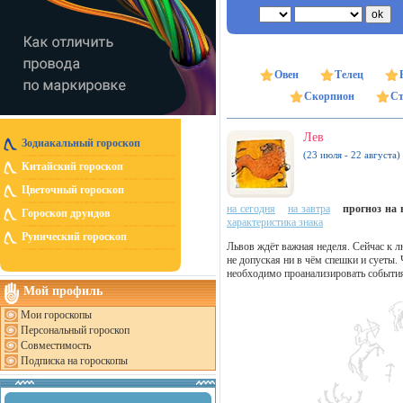
Овен
Телец
Скорпион
Ст
Лев
Зодиакальный гороскоп
(23 июля - 22 августа)
Китайский гороскоп
Цветочный гороскоп
на сегодня
на завтра
прогноз на н
Гороскоп друидов
характеристика знака
Рунический гороскоп
Львов ждёт важная неделя. Сейчас к 
не допуская ни в чём спешки и суеты.
необходимо проанализировать события
Мой профиль
Мои гороскопы
Персональный гороскоп
Совместимость
Подписка на гороскопы