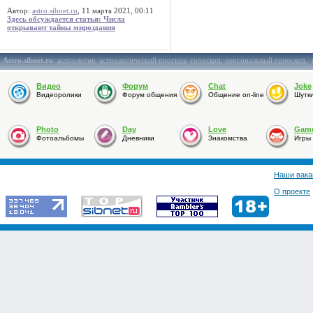
Автор:
astro.sibnet.ru
, 11 марта 2021, 00:11
Здесь обсуждается статья: Числа
открывают тайны мироздания
Astro.sibnet.ru
:
астрология
,
астрологический прогноз
,
гороскоп
,
персональный гороскоп
,
Видео
Форум
Chat
Joke
Видеоролики
Форум общения
Общение on-line
Шутк
Photo
Day
Love
Gam
Фотоальбомы
Дневники
Знакомства
Игры
Наши вака
О проекте