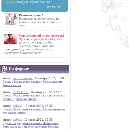
Тесты:
каждую неделю новый!
все тесты →
Ревнивы ли вы?
Насколько вы претендуете на
близких вам людей? Пройдите
тест.
Справедливый ли вы человек?
Чувство справедливости у всех
развито по разному. Вы
замечали, что иногда вам
приходится думать о мотиве своих
поступков? Пройдите тест!
На форуме
Автор:
astro.sibnet.ru
, 30 января 2022, 07:04
Здесь обсуждается статья: Возможности
Хиромантии
Автор:
271033511
, 16 января 2022, 12:18
Здесь обсуждается статья: Как рассчитать
личное денежное число
Автор:
zabzab
, 13 июля 2021, 16:30
Здесь обсуждается статья: Хиромантия —
это карта жизни
Автор:
zabzab
, 13 июля 2021, 16:30
Здесь обсуждается статья: Любовный
гороскоп: как целуются знаки Зодиака