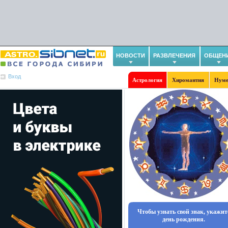
НОВОСТИ
РАЗВЛЕЧЕНИЯ
ОБЩЕН
Вход
Астрология
Хиромантия
Нуме
Чтобы узнать свой знак, укажит
день рождения.