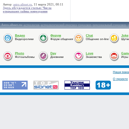
Автор:
astro.sibnet.ru
, 11 марта 2021, 00:11
Здесь обсуждается статья: Числа
открывают тайны мироздания
Astro.sibnet.ru
:
астрология
,
астрологический прогноз
,
гороскоп
,
персональный гороскоп
,
Видео
Форум
Chat
Joke
Видеоролики
Форум общения
Общение on-line
Шутк
Photo
Day
Love
Gam
Фотоальбомы
Дневники
Знакомства
Игры
Наши вака
О проекте