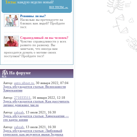
Тесты:
каждую неделю новый!
все тесты →
Ревнивы ли вы?
Насколько вы претендуете на
близких вам людей? Пройдите
тест.
Справедливый ли вы человек?
Чувство справедливости у всех
развито по разному. Вы
замечали, что иногда вам
приходится думать о мотиве своих
поступков? Пройдите тест!
На форуме
Автор:
astro.sibnet.ru
, 30 января 2022, 07:04
Здесь обсуждается статья: Возможности
Хиромантии
Автор:
271033511
, 16 января 2022, 12:18
Здесь обсуждается статья: Как рассчитать
личное денежное число
Автор:
zabzab
, 13 июля 2021, 16:30
Здесь обсуждается статья: Хиромантия —
это карта жизни
Автор:
zabzab
, 13 июля 2021, 16:30
Здесь обсуждается статья: Любовный
гороскоп: как целуются знаки Зодиака