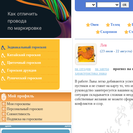
Овен
Телец
Скорпион
Ст
Лев
Зодиакальный гороскоп
(23 июля - 22 августа)
Китайский гороскоп
Цветочный гороскоп
на сегодня
на завтра
прогноз на н
Гороскоп друидов
характеристика знака
Рунический гороскоп
В работе Львы легко добиваются успе
пустяков и не ставят на карту то, что
руководство заинтересуется вашими и
ситуация складывается сложная и неодн
Мой профиль
собственные желания не можете сформ
конфликтов и ссор.
Мои гороскопы
Персональный гороскоп
Совместимость
Подписка на гороскопы