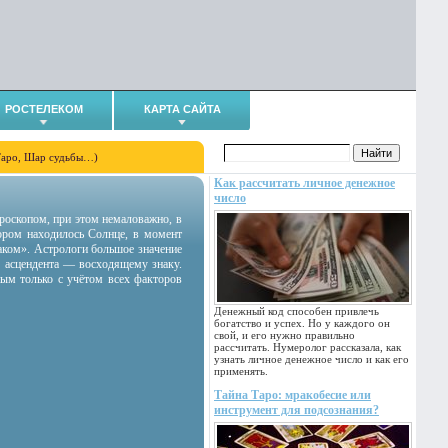
РОСТЕЛЕКОМ
КАРТА САЙТА
Таро, Шар судьбы…)
Как рассчитать личное денежное
число
гороскопом, при этом немаловажно, в
тором находилось Солнце, в момент
аком». Астрологи большое значение
 асцендента — восходящему знаку.
ным только с учётом всех факторов
Денежный код способен привлечь
богатство и успех. Но у каждого он
свой, и его нужно правильно
рассчитать. Нумеролог рассказала, как
узнать личное денежное число и как его
применять.
Тайна Таро: мракобесие или
инструмент для подсознания?