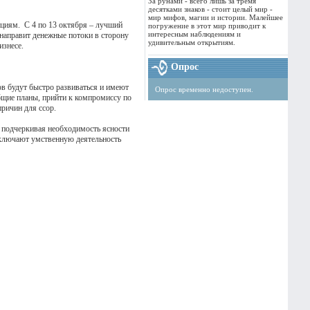
За рунами - всего лишь за тремя
десятками знаков - стоит целый мир -
мир мифов, магии и истории. Малейшее
енциям. С 4 по 13 октября – лучший
погружение в этот мир приводит к
интересным наблюдениям и
 направит денежные потоки в сторону
удивительным открытиям.
изнесе.
Опрос
ов будут быстро развиваться и имеют
Опрос временно недоступен.
бщие планы, прийти к компромиссу по
причин для ссор.
, подчеркивая необходимость ясности
включают умственную деятельность