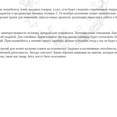
как потребитель, и как продавец товаров, услуг, если будет следовать современным тенд
аджетов и продвинутых новинок техники. С 14 октября положение планет окончательно
орошее время для начинаний, запуска новых проектов, реализации замыслов в работе и б
 заинтересованность человеку, который вам понравился. Потенциальные отношения Льв
вой свадьбой. Для семейных Львов в начале месяца самым сложным будет согласовать о
й. Прислушивайтесь к мнению своего партнера, больше уступайте, тогда у вас не будет 
 третий дом может косвенно влиять на психическое здоровье и когнитивные способности
твенной деятельности. Звезды советуют Львам обратить внимание на занятия, которые 
и, такие как танцы, йога, могут быть полезными.