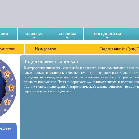
ЕНИЯ
ОБЩЕНИЕ
СЕРВИСЫ
СПЕЦПРОЕКТЫ
романтия
Нумерология
Гадания онлайн
(Руны, 
Зодиакальный гороскоп
В астрологии считается, что судьба и характер человека связаны с его 
каких знаках находились небесные тела при его рождении. Знак, в ко
рождения человека, называется его «солнечным знаком» или просто «зн
придают положению Луны в гороскопе — лунному знаку, и положению
Тем не менее, полноценный астрологический анализ считается возмож
гороскопа и их взаимодействия.
укажите