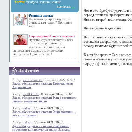
Тесты:
каждую неделю новый!
все тесты →
Лев в октябре будет удачлив и 
период шопинга, приобретения г
Ревнивы ли вы?
Насколько вы претендуете на
Льва во второй части месяца. Х
близких вам людей? Пройдите
тест.
Личная жизнь и здоровье
Справедливый ли вы человек?
Не стесняйтесь показывать свою
Чувство справедливости у всех
все шансы завершиться счастли
развито по разному. Вы
поводу каких-то будущих событи
замечали, что иногда вам
приходится думать о мотиве своих
поступков? Пройдите тест!
В октябре транзит Солнца через
самовыражения и участия в умс
наряду с физическими движениям
На форуме
Автор:
astro.sibnet.ru
, 30 января 2022, 07:04
Здесь обсуждается статья: Возможности
Хиромантии
Автор:
271033511
, 16 января 2022, 12:18
Здесь обсуждается статья: Как рассчитать
личное денежное число
Автор:
zabzab
, 13 июля 2021, 16:30
Здесь обсуждается статья: Хиромантия —
это карта жизни
Автор:
zabzab
, 13 июля 2021, 16:30
Здесь обсуждается статья: Любовный
гороскоп: как целуются знаки Зодиака