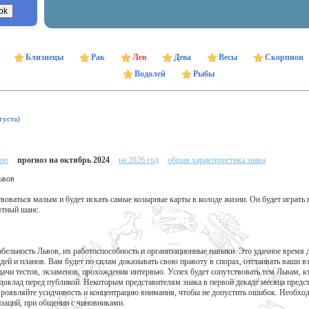
Близнецы
Рак
Лев
Дева
Весы
Скорпион
Водолей
Рыбы
густа)
елю
прогноз на октябрь 2024
на 2026 год
общая характеристика знака
ьвов
твоваться малым и будет искать самые козырные карты в колоде жизни. Он будет играть п
ятный шанс.
бельность Львов, их работоспособность и организационные навыки. Это удачное время 
дей и планов. Вам будет по силам доказывать свою правоту в спорах, отстаивать ваши 
дачи тестов, экзаменов, прохождения интервью. Успех будет сопутствовать тем Львам, кт
 доклад перед публикой. Некоторым представителям знака в первой декаде месяца предс
роявляйте усидчивость и концентрацию внимания, чтобы не допустить ошибок. Необход
заций, при общении с чиновниками.