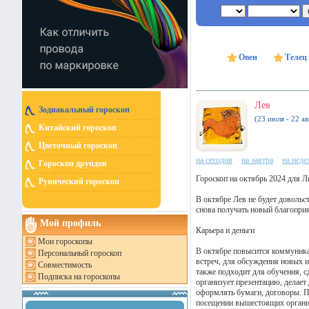
Овен
Телец
Лев
Зодиакальный гороскоп
(23 июля - 22 ав
Китайский гороскоп
Цветочный гороскоп
на сегодня
на завтра
на нед
Гороскоп друидов
Гороскоп на октябрь 2024 для Л
Рунический гороскоп
В октябре Лев не будет довольс
снова получать новый благопри
Мой профиль
Карьера и деньги
Мои гороскопы
В октябре повысится коммуника
Персональный гороскоп
встреч, для обсуждения новых и
Совместимость
также подходит для обучения, с
Подписка на гороскопы
организует презентацию, делает
оформлять бумаги, договоры. П
посещении вышестоящих органи