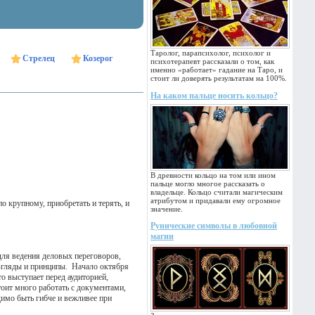
Таролог, парапсихолог, психолог и
Стрелец
Козерог
психотерапевт рассказали о том, как
именно «работает» гадание на Таро, и
стоит ли доверять результатам на 100%.
На каком пальце носить кольцо?
В древности кольцо на том или ином
пальце могло многое рассказать о
владельце. Кольцо считали магическим
атрибутом и придавали ему огромное
о крупному, приобретать и терять, и
значение.
Рунические символы в любовной
магии
для ведения деловых переговоров,
взгляды и принципы. Начало октября
о выступает перед аудиторией,
тоит много работать с документами,
имо быть гибче и вежливее при