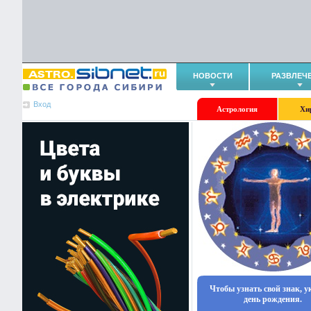
НОВОСТИ
РАЗВЛЕЧ
Вход
Астрология
Хи
Чтобы узнать свой знак, 
день рождения.