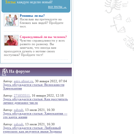
Тесты:
каждую неделю новый!
все тесты →
Ревнивы ли вы?
Насколько вы претендуете на
близких вам людей? Пройдите
тест.
Справедливый ли вы человек?
Чувство справедливости у всех
развито по разному. Вы
замечали, что иногда вам
приходится думать о мотиве своих
поступков? Пройдите тест!
На форуме
Автор:
astro.sibnet.ru
, 30 января 2022, 07:04
Здесь обсуждается статья: Возможности
Хиромантии
Автор:
271033511
, 16 января 2022, 12:18
Здесь обсуждается статья: Как рассчитать
личное денежное число
Автор:
zabzab
, 13 июля 2021, 16:30
Здесь обсуждается статья: Хиромантия —
это карта жизни
Автор:
zabzab
, 13 июля 2021, 16:30
Здесь обсуждается статья: Любовный
гороскоп: как целуются знаки Зодиака