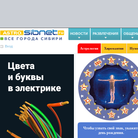
НОВОСТИ
РАЗВЛЕЧЕНИЯ
ОБЩЕН
Вход
Астрология
Хиромантия
Нуме
Чтобы узнать свой знак, укажит
день рождения.