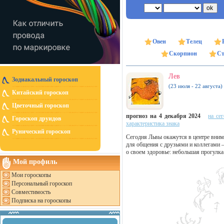
Овен
Телец
Скорпион
Ст
Лев
Зодиакальный гороскоп
(23 июля - 22 августа)
Китайский гороскоп
Цветочный гороскоп
прогноз на 4 декабря 2024
на се
Гороскоп друидов
характеристика знака
Рунический гороскоп
Сегодня Львы окажутся в центре вним
для общения с друзьями и коллегами 
о своем здоровье: небольшая прогулка
Мой профиль
Мои гороскопы
Персональный гороскоп
Совместимость
Подписка на гороскопы