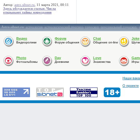
Автор:
astro.sibnet.ru
, 11 марта 2021, 00:11
Здесь обсуждается статья: Числа
открывают тайны мироздания
Astro.sibnet.ru
:
астрология
,
астрологический прогноз
,
гороскоп
,
персональный гороскоп
,
Видео
Форум
Chat
Joke
Видеоролики
Форум общения
Общение on-line
Шутк
Photo
Day
Love
Gam
Фотоальбомы
Дневники
Знакомства
Игры
Наши вака
О проекте