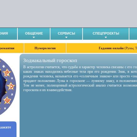
ЕНИЯ
ОБЩЕНИЕ
СЕРВИСЫ
СПЕЦПРОЕКТЫ
романтия
Нумерология
Гадания онлайн
(Руны, 
Зодиакальный гороскоп
В астрологии считается, что судьба и характер человека связаны с его 
каких знаках находились небесные тела при его рождении. Знак, в ко
рождения человека, называется его «солнечным знаком» или просто «зн
придают положению Луны в гороскопе — лунному знаку, и положению
Тем не менее, полноценный астрологический анализ считается возмож
гороскопа и их взаимодействия.
укажите