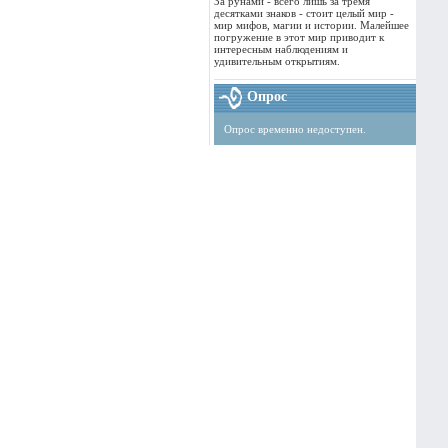
За рунами - всего лишь за тремя
десятками знаков - стоит целый мир -
мир мифов, магии и истории. Малейшее
погружение в этот мир приводит к
интересным наблюдениям и
удивительным открытиям.
Опрос
Опрос временно недоступен.