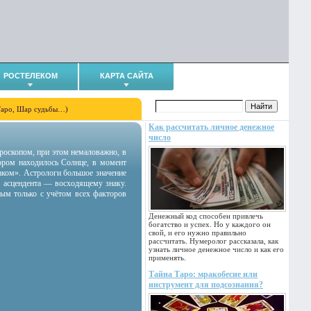
РОСТЕЛЕКОМ
КАРТА САЙТА
Таро, Шар судьбы…)
Как рассчитать личное денежное
число
гороскопом, при этом немаловажно, в
тором находилось Солнце, в момент
аком». Астрологи большое значение
 асцендента — восходящему знаку.
ным только с учётом всех факторов
Денежный код способен привлечь
богатство и успех. Но у каждого он
свой, и его нужно правильно
рассчитать. Нумеролог рассказала, как
узнать личное денежное число и как его
применять.
Тайна Таро: мракобесие или
инструмент для подсознания?