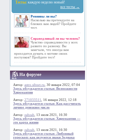
Тесты:
каждую неделю новый!
все тесты →
Ревнивы ли вы?
Насколько вы претендуете на
близких вам людей? Пройдите
тест.
Справедливый ли вы человек?
Чувство справедливости у всех
развито по разному. Вы
замечали, что иногда вам
приходится думать о мотиве своих
поступков? Пройдите тест!
На форуме
Автор:
astro.sibnet.ru
, 30 января 2022, 07:04
Здесь обсуждается статья: Возможности
Хиромантии
Автор:
271033511
, 16 января 2022, 12:18
Здесь обсуждается статья: Как рассчитать
личное денежное число
Автор:
zabzab
, 13 июля 2021, 16:30
Здесь обсуждается статья: Хиромантия —
это карта жизни
Автор:
zabzab
, 13 июля 2021, 16:30
Здесь обсуждается статья: Любовный
гороскоп: как целуются знаки Зодиака