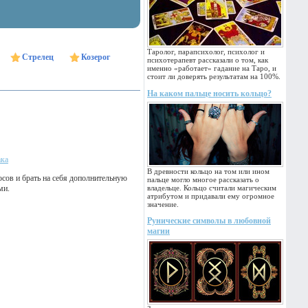
Таролог, парапсихолог, психолог и
Стрелец
Козерог
психотерапевт рассказали о том, как
именно «работает» гадание на Таро, и
стоит ли доверять результатам на 100%.
На каком пальце носить кольцо?
ака
В древности кольцо на том или ином
сов и брать на себя дополнительную
пальце могло многое рассказать о
ми.
владельце. Кольцо считали магическим
атрибутом и придавали ему огромное
значение.
Рунические символы в любовной
магии