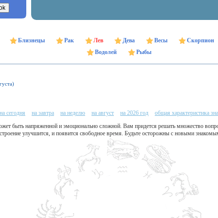
Близнецы
Рак
Лев
Дева
Весы
Скорпион
Водолей
Рыбы
густа)
на сегодня
на завтра
на неделю
на август
на 2026 год
общая характеристика зн
ожет быть напряженной и эмоционально сложной. Вам придется решать множество вопро
астроение улучшится, и появится свободное время. Будьте осторожны с новыми знакомы