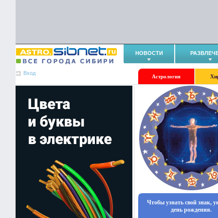
НОВОСТИ
РАЗВЛЕЧ
Вход
Астрология
Хи
Чтобы узнать свой знак, 
день рождения.