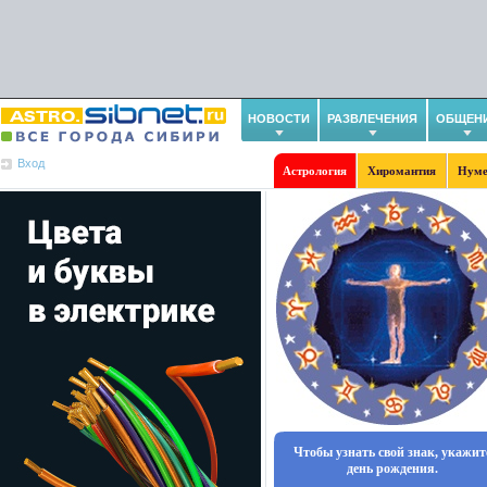
НОВОСТИ
РАЗВЛЕЧЕНИЯ
ОБЩЕН
Вход
Астрология
Хиромантия
Нуме
Чтобы узнать свой знак, укажит
день рождения.