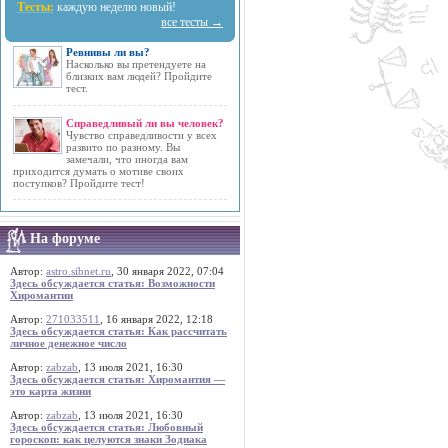
Тесты:
каждую неделю новый!
все тесты →
Ревнивы ли вы?
Насколько вы претендуете на
близких вам людей? Пройдите
тест.
Справедливый ли вы человек?
Чувство справедливости у всех
развито по разному. Вы
замечали, что иногда вам
приходится думать о мотиве своих
поступков? Пройдите тест!
На форуме
Автор:
astro.sibnet.ru
, 30 января 2022, 07:04
Здесь обсуждается статья: Возможности
Хиромантии
Автор:
271033511
, 16 января 2022, 12:18
Здесь обсуждается статья: Как рассчитать
личное денежное число
Автор:
zabzab
, 13 июля 2021, 16:30
Здесь обсуждается статья: Хиромантия —
это карта жизни
Автор:
zabzab
, 13 июля 2021, 16:30
Здесь обсуждается статья: Любовный
гороскоп: как целуются знаки Зодиака