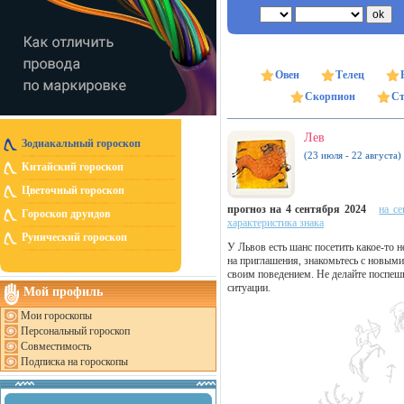
Овен
Телец
Скорпион
Ст
Лев
Зодиакальный гороскоп
(23 июля - 22 августа)
Китайский гороскоп
Цветочный гороскоп
прогноз на 4 сентября 2024
на се
Гороскоп друидов
характеристика знака
Рунический гороскоп
У Львов есть шанс посетить какое-то 
на приглашения, знакомьтесь с новыми
своим поведением. Не делайте поспеш
ситуации.
Мой профиль
Мои гороскопы
Персональный гороскоп
Совместимость
Подписка на гороскопы