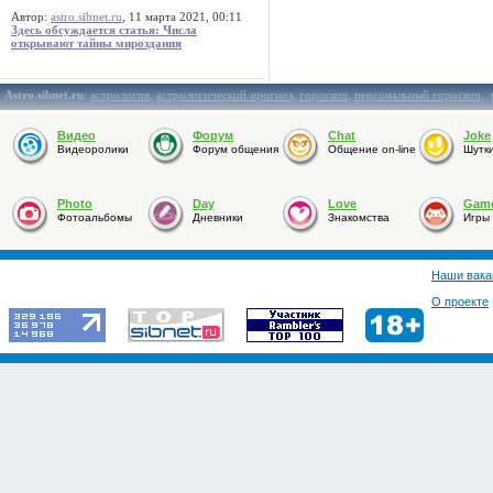
Автор:
astro.sibnet.ru
, 11 марта 2021, 00:11
Здесь обсуждается статья: Числа
открывают тайны мироздания
Astro.sibnet.ru
:
астрология
,
астрологический прогноз
,
гороскоп
,
персональный гороскоп
,
Видео
Форум
Chat
Joke
Видеоролики
Форум общения
Общение on-line
Шутк
Photo
Day
Love
Gam
Фотоальбомы
Дневники
Знакомства
Игры
Наши вака
О проекте