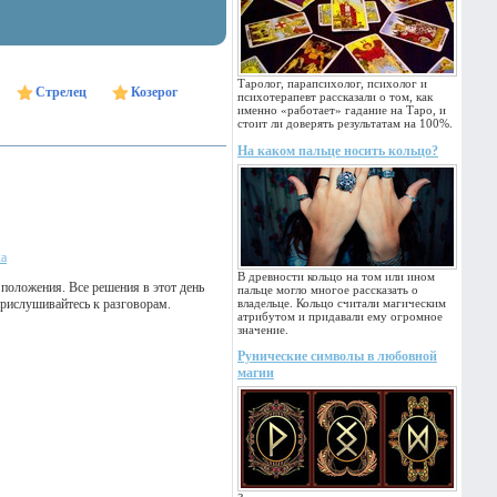
Таролог, парапсихолог, психолог и
Стрелец
Козерог
психотерапевт рассказали о том, как
именно «работает» гадание на Таро, и
стоит ли доверять результатам на 100%.
На каком пальце носить кольцо?
ка
В древности кольцо на том или ином
положения. Все решения в этот день
пальце могло многое рассказать о
рислушивайтесь к разговорам.
владельце. Кольцо считали магическим
атрибутом и придавали ему огромное
значение.
Рунические символы в любовной
магии