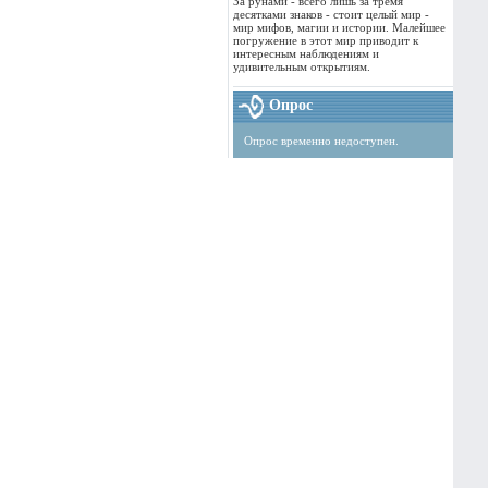
За рунами - всего лишь за тремя
десятками знаков - стоит целый мир -
мир мифов, магии и истории. Малейшее
погружение в этот мир приводит к
интересным наблюдениям и
удивительным открытиям.
Опрос
Опрос временно недоступен.