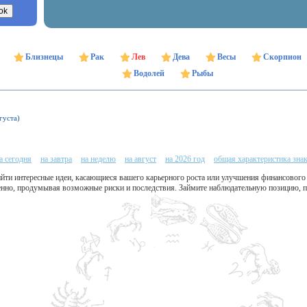
Близнецы
Рак
Лев
Дева
Весы
Скорпион
Водолей
Рыбы
густа)
а сегодня
на завтра
на неделю
на август
на 2026 год
общая характеристика зна
йти интересные идеи, касающиеся вашего карьерного роста или улучшения финансового 
енно, продумывая возможные риски и последствия. Займите наблюдательную позицию, п