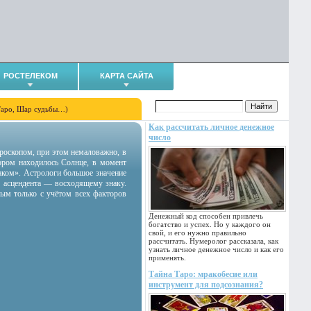
РОСТЕЛЕКОМ
КАРТА САЙТА
Таро, Шар судьбы…)
Как рассчитать личное денежное
число
гороскопом, при этом немаловажно, в
тором находилось Солнце, в момент
аком». Астрологи большое значение
 асцендента — восходящему знаку.
ным только с учётом всех факторов
Денежный код способен привлечь
богатство и успех. Но у каждого он
свой, и его нужно правильно
рассчитать. Нумеролог рассказала, как
узнать личное денежное число и как его
применять.
Тайна Таро: мракобесие или
инструмент для подсознания?