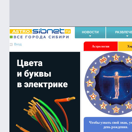
НОВОСТИ
РАЗВЛЕЧ
Вход
Астрология
Хи
Чтобы узнать свой знак, 
день рождения.