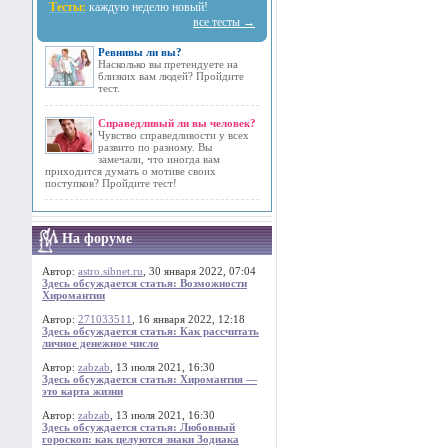
Тесты:
каждую неделю новый!
все тесты →
Ревнивы ли вы?
Насколько вы претендуете на
близких вам людей? Пройдите
тест.
Справедливый ли вы человек?
Чувство справедливости у всех
развито по разному. Вы
замечали, что иногда вам
приходится думать о мотиве своих
поступков? Пройдите тест!
На форуме
Автор:
astro.sibnet.ru
, 30 января 2022, 07:04
Здесь обсуждается статья: Возможности
Хиромантии
Автор:
271033511
, 16 января 2022, 12:18
Здесь обсуждается статья: Как рассчитать
личное денежное число
Автор:
zabzab
, 13 июля 2021, 16:30
Здесь обсуждается статья: Хиромантия —
это карта жизни
Автор:
zabzab
, 13 июля 2021, 16:30
Здесь обсуждается статья: Любовный
гороскоп: как целуются знаки Зодиака