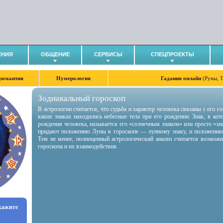
ЕНИЯ
ОБЩЕНИЕ
СЕРВИСЫ
СПЕЦПРОЕКТЫ
романтия
Нумерология
Гадания онлайн
(Руны, 
Зодиакальный гороскоп
В астрологии считается, что судьба и характер человека связаны с его 
каких знаках находились небесные тела при его рождении. Знак, в ко
рождения человека, называется его «солнечным знаком» или просто «зн
придают положению Луны в гороскопе — лунному знаку, и положению
Тем не менее, полноценный астрологический анализ считается возмож
гороскопа и их взаимодействия.
укажите