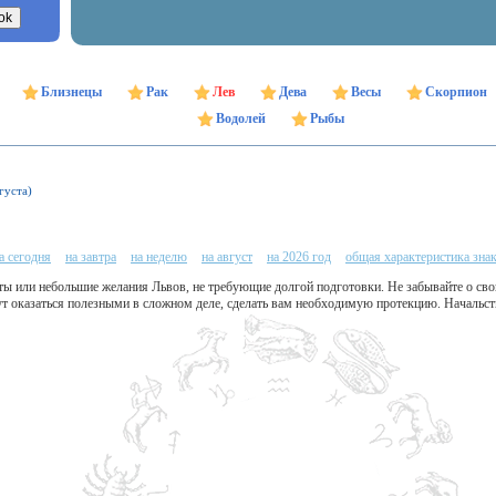
Близнецы
Рак
Лев
Дева
Весы
Скорпион
Водолей
Рыбы
густа)
а сегодня
на завтра
на неделю
на август
на 2026 год
общая характеристика зна
ты или небольшие желания Львов, не требующие долгой подготовки. Не забывайте о сво
ут оказаться полезными в сложном деле, сделать вам необходимую протекцию. Начальс