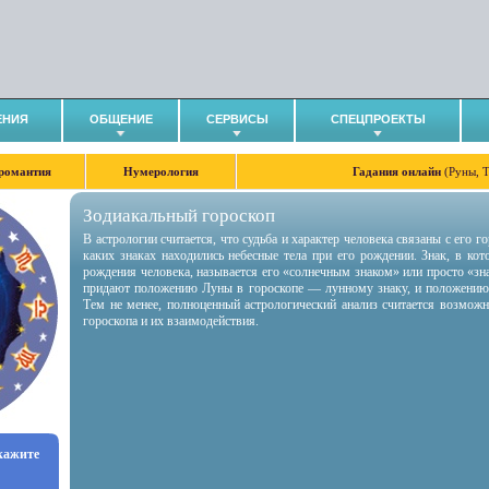
ЕНИЯ
ОБЩЕНИЕ
СЕРВИСЫ
СПЕЦПРОЕКТЫ
романтия
Нумерология
Гадания онлайн
(Руны, 
Зодиакальный гороскоп
В астрологии считается, что судьба и характер человека связаны с его 
каких знаках находились небесные тела при его рождении. Знак, в ко
рождения человека, называется его «солнечным знаком» или просто «зн
придают положению Луны в гороскопе — лунному знаку, и положению
Тем не менее, полноценный астрологический анализ считается возмож
гороскопа и их взаимодействия.
укажите