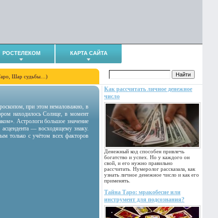
РОСТЕЛЕКОМ
КАРТА САЙТА
Таро, Шар судьбы…)
Как рассчитать личное денежное
число
гороскопом, при этом немаловажно, в
тором находилось Солнце, в момент
аком». Астрологи большое значение
 асцендента — восходящему знаку.
ным только с учётом всех факторов
Денежный код способен привлечь
богатство и успех. Но у каждого он
свой, и его нужно правильно
рассчитать. Нумеролог рассказала, как
узнать личное денежное число и как его
применять.
Тайна Таро: мракобесие или
инструмент для подсознания?