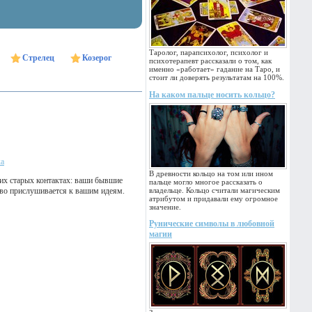
Таролог, парапсихолог, психолог и
Стрелец
Козерог
психотерапевт рассказали о том, как
именно «работает» гадание на Таро, и
стоит ли доверять результатам на 100%.
На каком пальце носить кольцо?
ка
В древности кольцо на том или ином
их старых контактах: ваши бывшие
пальце могло многое рассказать о
тво прислушивается к вашим идеям.
владельце. Кольцо считали магическим
атрибутом и придавали ему огромное
значение.
Рунические символы в любовной
магии