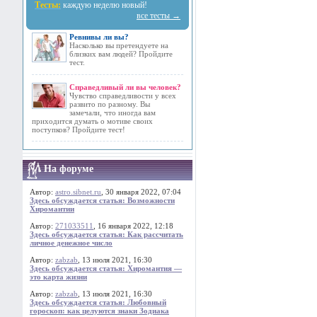
Тесты:
каждую неделю новый!
все тесты →
Ревнивы ли вы?
Насколько вы претендуете на
близких вам людей? Пройдите
тест.
Справедливый ли вы человек?
Чувство справедливости у всех
развито по разному. Вы
замечали, что иногда вам
приходится думать о мотиве своих
поступков? Пройдите тест!
На форуме
Автор:
astro.sibnet.ru
, 30 января 2022, 07:04
Здесь обсуждается статья: Возможности
Хиромантии
Автор:
271033511
, 16 января 2022, 12:18
Здесь обсуждается статья: Как рассчитать
личное денежное число
Автор:
zabzab
, 13 июля 2021, 16:30
Здесь обсуждается статья: Хиромантия —
это карта жизни
Автор:
zabzab
, 13 июля 2021, 16:30
Здесь обсуждается статья: Любовный
гороскоп: как целуются знаки Зодиака