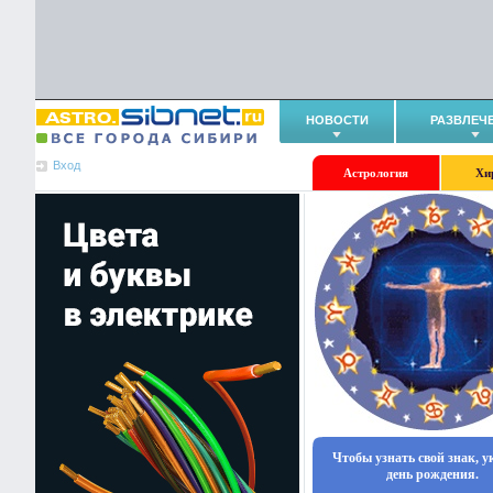
НОВОСТИ
РАЗВЛЕЧ
Вход
Астрология
Хи
Чтобы узнать свой знак, 
день рождения.