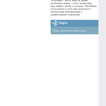
За рунами - всего лишь за тремя
десятками знаков - стоит целый мир -
мир мифов, магии и истории. Малейшее
погружение в этот мир приводит к
интересным наблюдениям и
удивительным открытиям.
Опрос
Опрос временно недоступен.