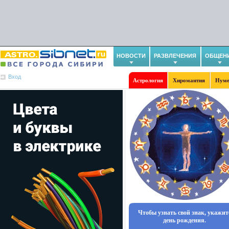
НОВОСТИ
РАЗВЛЕЧЕНИЯ
ОБЩЕН
Вход
Астрология
Хиромантия
Нуме
Чтобы узнать свой знак, укажит
день рождения.