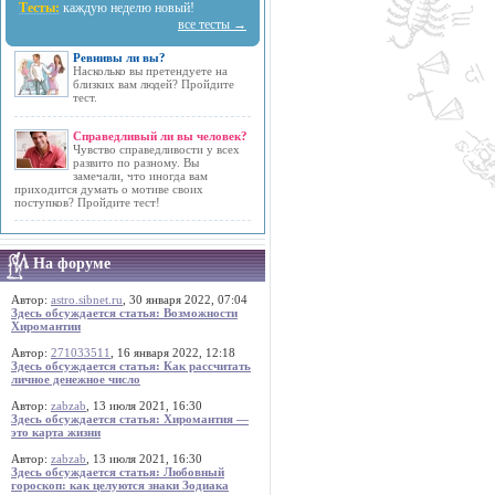
Тесты:
каждую неделю новый!
все тесты →
Ревнивы ли вы?
Насколько вы претендуете на
близких вам людей? Пройдите
тест.
Справедливый ли вы человек?
Чувство справедливости у всех
развито по разному. Вы
замечали, что иногда вам
приходится думать о мотиве своих
поступков? Пройдите тест!
На форуме
Автор:
astro.sibnet.ru
, 30 января 2022, 07:04
Здесь обсуждается статья: Возможности
Хиромантии
Автор:
271033511
, 16 января 2022, 12:18
Здесь обсуждается статья: Как рассчитать
личное денежное число
Автор:
zabzab
, 13 июля 2021, 16:30
Здесь обсуждается статья: Хиромантия —
это карта жизни
Автор:
zabzab
, 13 июля 2021, 16:30
Здесь обсуждается статья: Любовный
гороскоп: как целуются знаки Зодиака