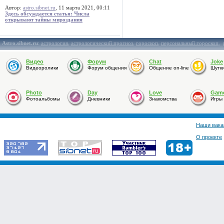
Автор:
astro.sibnet.ru
, 11 марта 2021, 00:11
Здесь обсуждается статья: Числа
открывают тайны мироздания
Astro.sibnet.ru
:
астрология
,
астрологический прогноз
,
гороскоп
,
персональный гороскоп
,
Видео
Форум
Chat
Joke
Видеоролики
Форум общения
Общение on-line
Шутк
Photo
Day
Love
Gam
Фотоальбомы
Дневники
Знакомства
Игры
Наши вака
О проекте