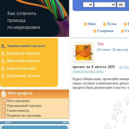
Овен
Телец
Скорпион
Ст
Лев
Зодиакальный гороскоп
(23 июля - 22 августа)
Китайский гороскоп
Цветочный гороскоп
прогноз на 8 августа 2024
на сег
Гороскоп друидов
характеристика знака
Рунический гороскоп
Будьте общительны, проявляйте иници
самых скучных и неинтересных дискусс
придется быть решительнее и жестче, 
Мой профиль
Мои гороскопы
Персональный гороскоп
Совместимость
Подписка на гороскопы