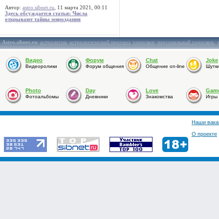
Автор:
astro.sibnet.ru
, 11 марта 2021, 00:11
Здесь обсуждается статья: Числа
открывают тайны мироздания
Astro.sibnet.ru
:
астрология
,
астрологический прогноз
,
гороскоп
,
персональный гороскоп
,
Видео
Форум
Chat
Joke
Видеоролики
Форум общения
Общение on-line
Шутк
Photo
Day
Love
Gam
Фотоальбомы
Дневники
Знакомства
Игры
Наши вака
О проекте