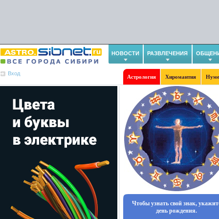
НОВОСТИ
РАЗВЛЕЧЕНИЯ
ОБЩЕН
Вход
Астрология
Хиромантия
Нуме
Чтобы узнать свой знак, укажит
день рождения.