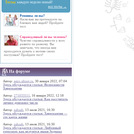
Тесты:
каждую неделю новый!
все тесты →
Ревнивы ли вы?
Насколько вы претендуете на
близких вам людей? Пройдите
тест.
Справедливый ли вы человек?
Чувство справедливости у всех
развито по разному. Вы
замечали, что иногда вам
приходится думать о мотиве своих
поступков? Пройдите тест!
На форуме
Автор:
astro.sibnet.ru
, 30 января 2022, 07:04
Здесь обсуждается статья: Возможности
Хиромантии
Автор:
271033511
, 16 января 2022, 12:18
Здесь обсуждается статья: Как рассчитать
личное денежное число
Автор:
zabzab
, 13 июля 2021, 16:30
Здесь обсуждается статья: Хиромантия —
это карта жизни
Автор:
zabzab
, 13 июля 2021, 16:30
Здесь обсуждается статья: Любовный
гороскоп: как целуются знаки Зодиака