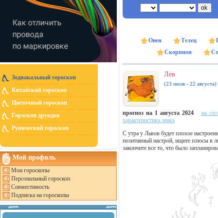
Овен
Телец
Скорпион
Ст
Лев
Зодиакальный гороскоп
(23 июля - 22 августа)
Китайский гороскоп
Цветочный гороскоп
прогноз на 1 августа 2024
на сег
Гороскоп друидов
характеристика знака
Рунический гороскоп
С утра у Львов будет плохое настроен
позитивный настрой, ищите плюсы в л
закончите все то, что было запланирова
Мой профиль
Мои гороскопы
Персональный гороскоп
Совместимость
Подписка на гороскопы