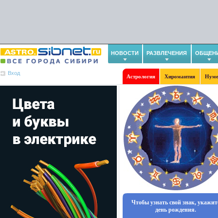
НОВОСТИ
РАЗВЛЕЧЕНИЯ
ОБЩЕН
Вход
Астрология
Хиромантия
Нуме
Чтобы узнать свой знак, укажит
день рождения.