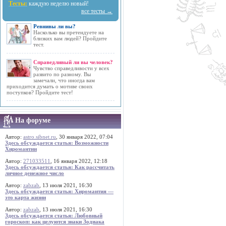
Тесты:
каждую неделю новый!
все тесты →
Ревнивы ли вы?
Насколько вы претендуете на
близких вам людей? Пройдите
тест.
Справедливый ли вы человек?
Чувство справедливости у всех
развито по разному. Вы
замечали, что иногда вам
приходится думать о мотиве своих
поступков? Пройдите тест!
На форуме
Автор:
astro.sibnet.ru
, 30 января 2022, 07:04
Здесь обсуждается статья: Возможности
Хиромантии
Автор:
271033511
, 16 января 2022, 12:18
Здесь обсуждается статья: Как рассчитать
личное денежное число
Автор:
zabzab
, 13 июля 2021, 16:30
Здесь обсуждается статья: Хиромантия —
это карта жизни
Автор:
zabzab
, 13 июля 2021, 16:30
Здесь обсуждается статья: Любовный
гороскоп: как целуются знаки Зодиака