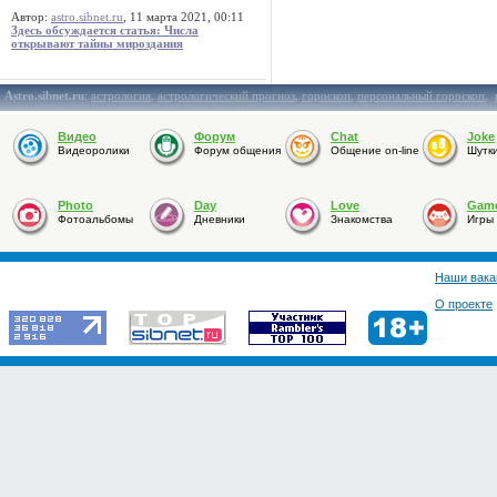
Автор:
astro.sibnet.ru
, 11 марта 2021, 00:11
Здесь обсуждается статья: Числа
открывают тайны мироздания
Astro.sibnet.ru
:
астрология
,
астрологический прогноз
,
гороскоп
,
персональный гороскоп
,
Видео
Форум
Chat
Joke
Видеоролики
Форум общения
Общение on-line
Шутк
Photo
Day
Love
Gam
Фотоальбомы
Дневники
Знакомства
Игры
Наши вака
О проекте