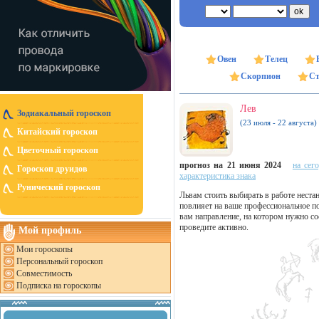
Овен
Телец
Скорпион
Ст
Лев
Зодиакальный гороскоп
(23 июля - 22 августа)
Китайский гороскоп
Цветочный гороскоп
прогноз на 21 июня 2024
на сег
Гороскоп друидов
характеристика знака
Рунический гороскоп
Львам стоить выбирать в работе неста
повлияет на ваше профессиональное п
вам направление, на котором нужно с
проведите активно.
Мой профиль
Мои гороскопы
Персональный гороскоп
Совместимость
Подписка на гороскопы