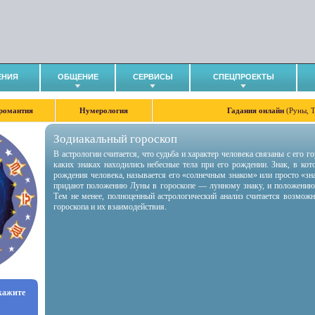
ЕНИЯ
ОБЩЕНИЕ
СЕРВИСЫ
СПЕЦПРОЕКТЫ
романтия
Нумерология
Гадания онлайн
(Руны, 
Зодиакальный гороскоп
В астрологии считается, что судьба и характер человека связаны с его 
каких знаках находились небесные тела при его рождении. Знак, в ко
рождения человека, называется его «солнечным знаком» или просто «зн
придают положению Луны в гороскопе — лунному знаку, и положению
Тем не менее, полноценный астрологический анализ считается возмож
гороскопа и их взаимодействия.
укажите