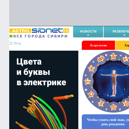
НОВОСТИ
РАЗВЛЕЧ
Вход
Астрология
Хи
Чтобы узнать свой знак, 
день рождения.