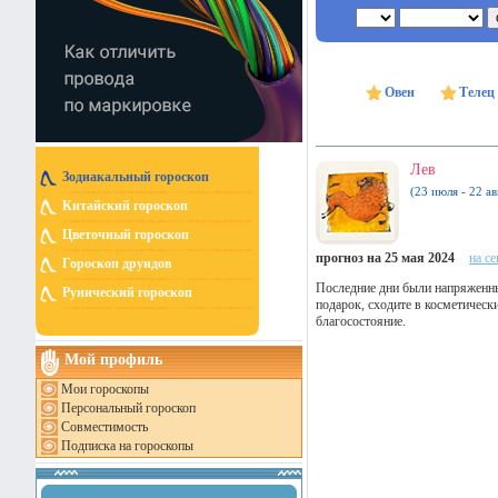
Овен
Телец
Лев
Зодиакальный гороскоп
(23 июля - 22 ав
Китайский гороскоп
Цветочный гороскоп
прогноз на 25 мая 2024
на с
Гороскоп друидов
Последние дни были напряженны
Рунический гороскоп
подарок, сходите в косметически
благосостояние.
Мой профиль
Мои гороскопы
Персональный гороскоп
Совместимость
Подписка на гороскопы