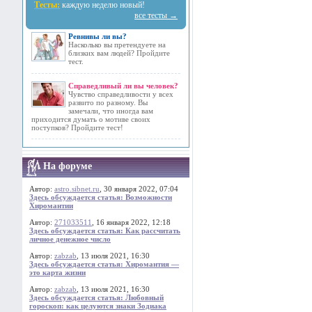
Тесты:
каждую неделю новый!
все тесты →
Ревнивы ли вы?
Насколько вы претендуете на
близких вам людей? Пройдите
тест.
Справедливый ли вы человек?
Чувство справедливости у всех
развито по разному. Вы
замечали, что иногда вам
приходится думать о мотиве своих
поступков? Пройдите тест!
На форуме
Автор:
astro.sibnet.ru
, 30 января 2022, 07:04
Здесь обсуждается статья: Возможности
Хиромантии
Автор:
271033511
, 16 января 2022, 12:18
Здесь обсуждается статья: Как рассчитать
личное денежное число
Автор:
zabzab
, 13 июля 2021, 16:30
Здесь обсуждается статья: Хиромантия —
это карта жизни
Автор:
zabzab
, 13 июля 2021, 16:30
Здесь обсуждается статья: Любовный
гороскоп: как целуются знаки Зодиака