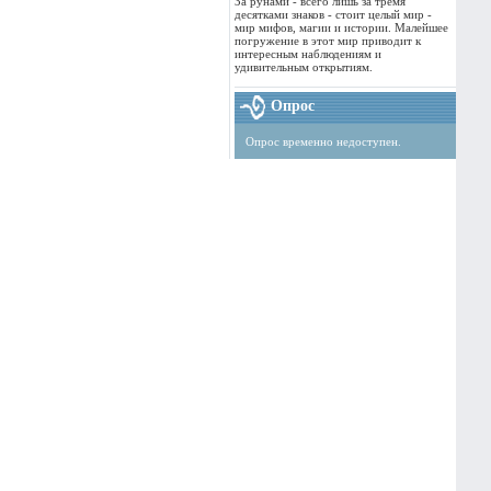
За рунами - всего лишь за тремя
десятками знаков - стоит целый мир -
мир мифов, магии и истории. Малейшее
погружение в этот мир приводит к
интересным наблюдениям и
удивительным открытиям.
Опрос
Опрос временно недоступен.