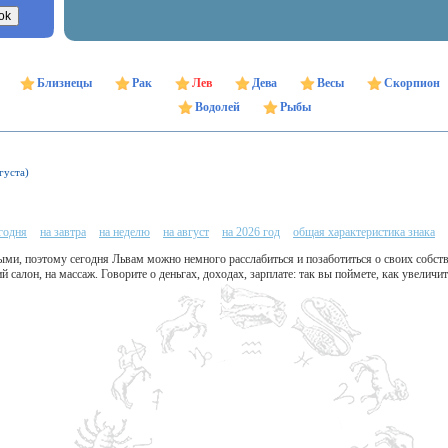
Близнецы
Рак
Лев
Дева
Весы
Скорпион
Водолей
Рыбы
густа)
егодня
на завтра
на неделю
на август
на 2026 год
общая характеристика знака
ми, поэтому сегодня Львам можно немного расслабиться и позаботиться о своих собств
й салон, на массаж. Говорите о деньгах, доходах, зарплате: так вы поймете, как увелич