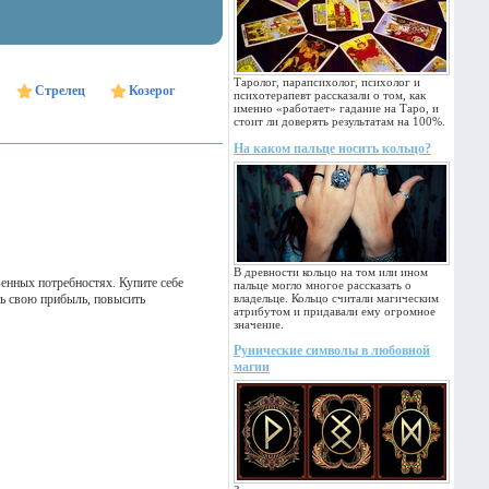
Таролог, парапсихолог, психолог и
Стрелец
Козерог
психотерапевт рассказали о том, как
именно «работает» гадание на Таро, и
стоит ли доверять результатам на 100%.
На каком пальце носить кольцо?
В древности кольцо на том или ином
енных потребностях. Купите себе
пальце могло многое рассказать о
ить свою прибыль, повысить
владельце. Кольцо считали магическим
атрибутом и придавали ему огромное
значение.
Рунические символы в любовной
магии