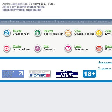
Автор:
astro.sibnet.ru
, 11 марта 2021, 00:11
Здесь обсуждается статья: Числа
открывают тайны мироздания
Astro.sibnet.ru
:
астрология
,
астрологический прогноз
,
гороскоп
,
персональный гороскоп
,
Видео
Форум
Chat
Joke
Видеоролики
Форум общения
Общение on-line
Шутк
Photo
Day
Love
Gam
Фотоальбомы
Дневники
Знакомства
Игры
Наши вака
О проекте