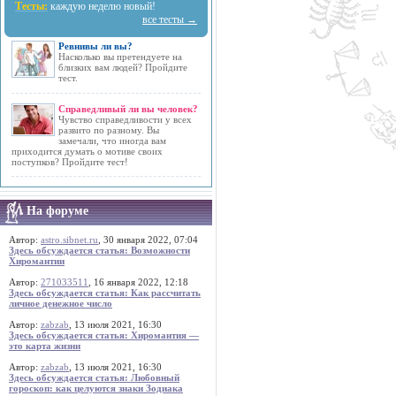
Тесты:
каждую неделю новый!
все тесты →
Ревнивы ли вы?
Насколько вы претендуете на
близких вам людей? Пройдите
тест.
Справедливый ли вы человек?
Чувство справедливости у всех
развито по разному. Вы
замечали, что иногда вам
приходится думать о мотиве своих
поступков? Пройдите тест!
На форуме
Автор:
astro.sibnet.ru
, 30 января 2022, 07:04
Здесь обсуждается статья: Возможности
Хиромантии
Автор:
271033511
, 16 января 2022, 12:18
Здесь обсуждается статья: Как рассчитать
личное денежное число
Автор:
zabzab
, 13 июля 2021, 16:30
Здесь обсуждается статья: Хиромантия —
это карта жизни
Автор:
zabzab
, 13 июля 2021, 16:30
Здесь обсуждается статья: Любовный
гороскоп: как целуются знаки Зодиака