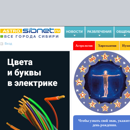
НОВОСТИ
РАЗВЛЕЧЕНИЯ
ОБЩЕН
Вход
Астрология
Хиромантия
Нуме
Чтобы узнать свой знак, укажит
день рождения.