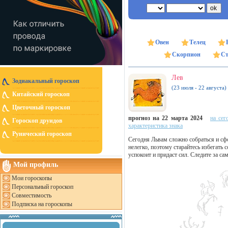
Овен
Телец
Скорпион
Ст
Лев
Зодиакальный гороскоп
(23 июля - 22 августа)
Китайский гороскоп
Цветочный гороскоп
прогноз на 22 марта 2024
на сег
Гороскоп друидов
характеристика знака
Рунический гороскоп
Сегодня Львам сложно собраться и сф
нелегко, поэтому старайтесь избегать
успокоит и придаст сил. Следите за с
Мой профиль
Мои гороскопы
Персональный гороскоп
Совместимость
Подписка на гороскопы