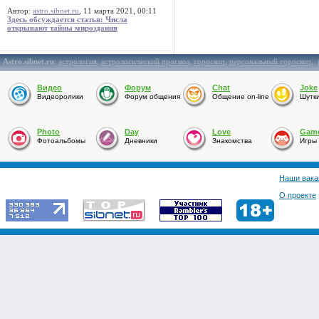
Автор:
astro.sibnet.ru
, 11 марта 2021, 00:11
Здесь обсуждается статья: Числа
открывают тайны мироздания
Astro.sibnet.ru
:
астрология
,
астрологический прогноз
,
гороскоп
,
персональный гороскоп
,
Видео
Форум
Chat
Joke
Видеоролики
Форум общения
Общение on-line
Шутк
Photo
Day
Love
Gam
Фотоальбомы
Дневники
Знакомства
Игры
Наши вака
О проекте