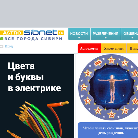
НОВОСТИ
РАЗВЛЕЧЕНИЯ
ОБЩЕН
Вход
Астрология
Хиромантия
Нуме
Чтобы узнать свой знак, укажит
день рождения.