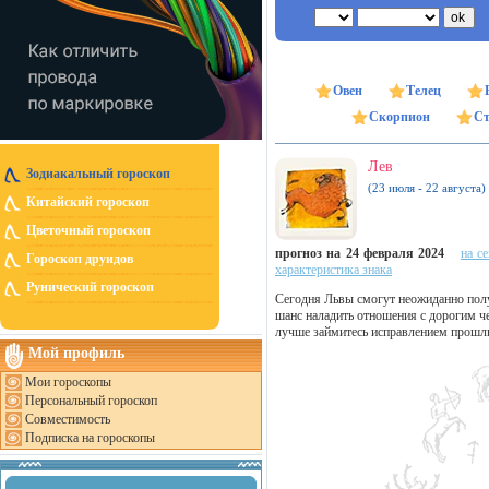
Овен
Телец
Скорпион
Ст
Лев
Зодиакальный гороскоп
(23 июля - 22 августа)
Китайский гороскоп
Цветочный гороскоп
прогноз на 24 февраля 2024
на с
Гороскоп друидов
характеристика знака
Рунический гороскоп
Сегодня Львы смогут неожиданно получ
шанс наладить отношения с дорогим че
лучше займитесь исправлением прошл
Мой профиль
Мои гороскопы
Персональный гороскоп
Совместимость
Подписка на гороскопы