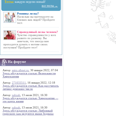
Тесты:
каждую неделю новый!
все тесты →
Ревнивы ли вы?
Насколько вы претендуете на
близких вам людей? Пройдите
тест.
Справедливый ли вы человек?
Чувство справедливости у всех
развито по разному. Вы
замечали, что иногда вам
приходится думать о мотиве своих
поступков? Пройдите тест!
На форуме
Автор:
astro.sibnet.ru
, 30 января 2022, 07:04
Здесь обсуждается статья: Возможности
Хиромантии
Автор:
271033511
, 16 января 2022, 12:18
Здесь обсуждается статья: Как рассчитать
личное денежное число
Автор:
zabzab
, 13 июля 2021, 16:30
Здесь обсуждается статья: Хиромантия —
это карта жизни
Автор:
zabzab
, 13 июля 2021, 16:30
Здесь обсуждается статья: Любовный
гороскоп: как целуются знаки Зодиака