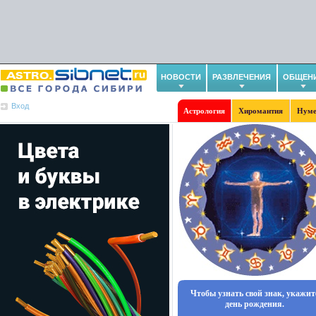
НОВОСТИ
РАЗВЛЕЧЕНИЯ
ОБЩЕН
Вход
Астрология
Хиромантия
Нуме
Чтобы узнать свой знак, укажит
день рождения.