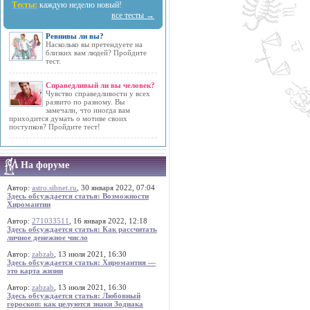
Тесты:
каждую неделю новый!
все тесты →
Ревнивы ли вы?
Насколько вы претендуете на
близких вам людей? Пройдите
тест.
Справедливый ли вы человек?
Чувство справедливости у всех
развито по разному. Вы
замечали, что иногда вам
приходится думать о мотиве своих
поступков? Пройдите тест!
На форуме
Автор:
astro.sibnet.ru
, 30 января 2022, 07:04
Здесь обсуждается статья: Возможности
Хиромантии
Автор:
271033511
, 16 января 2022, 12:18
Здесь обсуждается статья: Как рассчитать
личное денежное число
Автор:
zabzab
, 13 июля 2021, 16:30
Здесь обсуждается статья: Хиромантия —
это карта жизни
Автор:
zabzab
, 13 июля 2021, 16:30
Здесь обсуждается статья: Любовный
гороскоп: как целуются знаки Зодиака