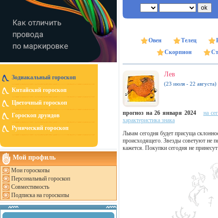
Овен
Телец
Скорпион
Ст
Лев
Зодиакальный гороскоп
(23 июля - 22 августа)
Китайский гороскоп
Цветочный гороскоп
прогноз на 26 января 2024
на се
Гороскоп друидов
характеристика знака
Рунический гороскоп
Львам сегодня будет присуща склонно
происходящего. Звезды советуют не пе
кажется. Покупки сегодня не принесут
Мой профиль
Мои гороскопы
Персональный гороскоп
Совместимость
Подписка на гороскопы