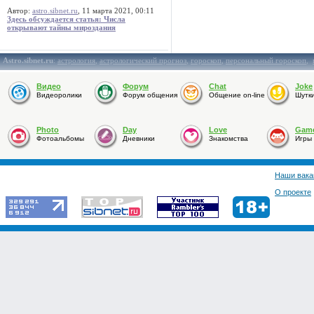
Автор:
astro.sibnet.ru
, 11 марта 2021, 00:11
Здесь обсуждается статья: Числа
открывают тайны мироздания
Astro.sibnet.ru
:
астрология
,
астрологический прогноз
,
гороскоп
,
персональный гороскоп
,
Видео
Форум
Chat
Joke
Видеоролики
Форум общения
Общение on-line
Шутк
Photo
Day
Love
Gam
Фотоальбомы
Дневники
Знакомства
Игры
Наши вака
О проекте