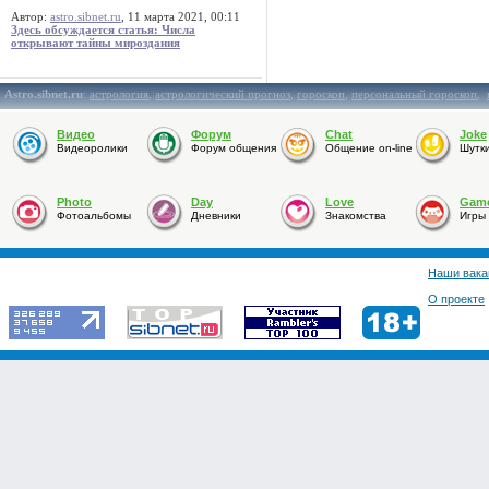
Автор:
astro.sibnet.ru
, 11 марта 2021, 00:11
Здесь обсуждается статья: Числа
открывают тайны мироздания
Astro.sibnet.ru
:
астрология
,
астрологический прогноз
,
гороскоп
,
персональный гороскоп
,
Видео
Форум
Chat
Joke
Видеоролики
Форум общения
Общение on-line
Шутк
Photo
Day
Love
Gam
Фотоальбомы
Дневники
Знакомства
Игры
Наши вака
О проекте