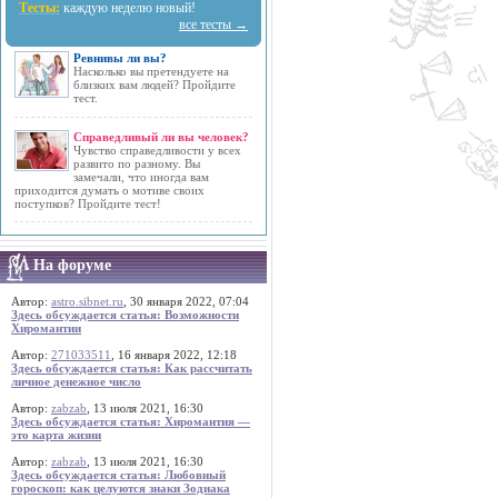
Тесты:
каждую неделю новый!
все тесты →
Ревнивы ли вы?
Насколько вы претендуете на
близких вам людей? Пройдите
тест.
Справедливый ли вы человек?
Чувство справедливости у всех
развито по разному. Вы
замечали, что иногда вам
приходится думать о мотиве своих
поступков? Пройдите тест!
На форуме
Автор:
astro.sibnet.ru
, 30 января 2022, 07:04
Здесь обсуждается статья: Возможности
Хиромантии
Автор:
271033511
, 16 января 2022, 12:18
Здесь обсуждается статья: Как рассчитать
личное денежное число
Автор:
zabzab
, 13 июля 2021, 16:30
Здесь обсуждается статья: Хиромантия —
это карта жизни
Автор:
zabzab
, 13 июля 2021, 16:30
Здесь обсуждается статья: Любовный
гороскоп: как целуются знаки Зодиака