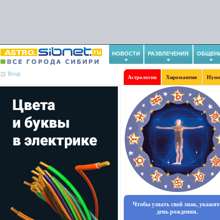
НОВОСТИ
РАЗВЛЕЧЕНИЯ
ОБЩЕН
Вход
Астрология
Хиромантия
Нуме
Чтобы узнать свой знак, укажит
день рождения.