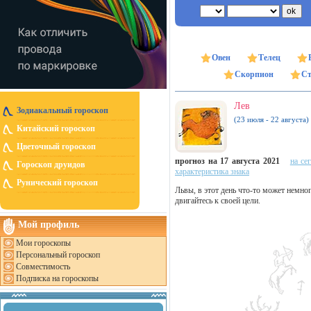
Овен
Телец
Скорпион
Ст
Лев
Зодиакальный гороскоп
(23 июля - 22 августа)
Китайский гороскоп
Цветочный гороскоп
прогноз на 17 августа 2021
на се
Гороскоп друидов
характеристика знака
Рунический гороскоп
Львы, в этот день что-то может немног
двигайтесь к своей цели.
Мой профиль
Мои гороскопы
Персональный гороскоп
Совместимость
Подписка на гороскопы