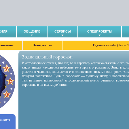
ЕНИЯ
ОБЩЕНИЕ
СЕРВИСЫ
СПЕЦПРОЕКТЫ
романтия
Нумерология
Гадания онлайн
(Руны, 
Зодиакальный гороскоп
В астрологии считается, что судьба и характер человека связаны с его 
каких знаках находились небесные тела при его рождении. Знак, в ко
рождения человека, называется его «солнечным знаком» или просто «зн
придают положению Луны в гороскопе — лунному знаку, и положению
Тем не менее, полноценный астрологический анализ считается возмож
гороскопа и их взаимодействия.
укажите