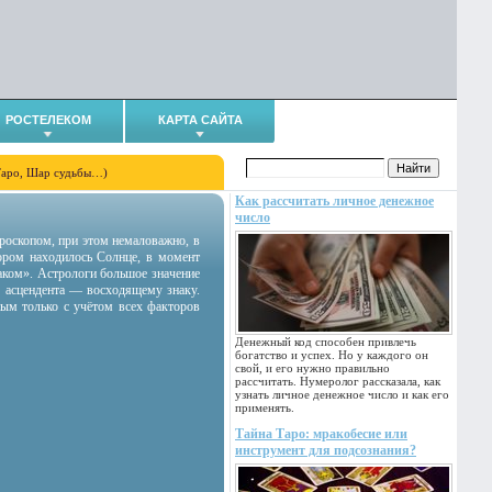
РОСТЕЛЕКОМ
КАРТА САЙТА
Таро, Шар судьбы…)
Как рассчитать личное денежное
число
гороскопом, при этом немаловажно, в
тором находилось Солнце, в момент
аком». Астрологи большое значение
 асцендента — восходящему знаку.
ным только с учётом всех факторов
Денежный код способен привлечь
богатство и успех. Но у каждого он
свой, и его нужно правильно
рассчитать. Нумеролог рассказала, как
узнать личное денежное число и как его
применять.
Тайна Таро: мракобесие или
инструмент для подсознания?