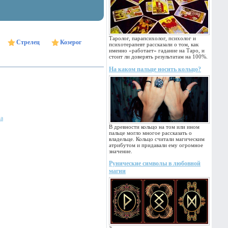
Таролог, парапсихолог, психолог и
Стрелец
Козерог
психотерапевт рассказали о том, как
именно «работает» гадание на Таро, и
стоит ли доверять результатам на 100%.
На каком пальце носить кольцо?
ка
В древности кольцо на том или ином
пальце могло многое рассказать о
владельце. Кольцо считали магическим
атрибутом и придавали ему огромное
значение.
Рунические символы в любовной
магии