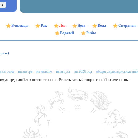
Близнецы
Рак
Лев
Дева
Весы
Скорпион
Водолей
Рыбы
густа)
а сегодня
на завтра
на неделю
на август
на 2026 год
общая характеристика зна
ксимум трудолюбия и ответственности. Решить важный вопрос способны именно вы.