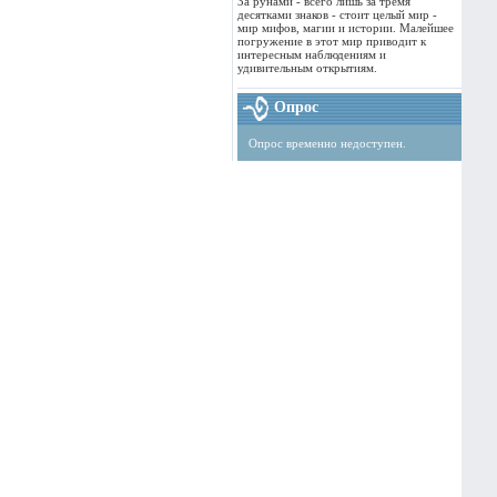
За рунами - всего лишь за тремя
десятками знаков - стоит целый мир -
мир мифов, магии и истории. Малейшее
погружение в этот мир приводит к
интересным наблюдениям и
удивительным открытиям.
Опрос
Опрос временно недоступен.