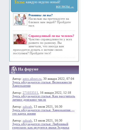
Тесты:
каждую неделю новый!
все тесты →
Ревнивы ли вы?
Насколько вы претендуете на
близких вам людей? Пройдите
тест.
Справедливый ли вы человек?
Чувство справедливости у всех
развито по разному. Вы
замечали, что иногда вам
приходится думать о мотиве своих
поступков? Пройдите тест!
На форуме
Автор:
astro.sibnet.ru
, 30 января 2022, 07:04
Здесь обсуждается статья: Возможности
Хиромантии
Автор:
271033511
, 16 января 2022, 12:18
Здесь обсуждается статья: Как рассчитать
личное денежное число
Автор:
zabzab
, 13 июля 2021, 16:30
Здесь обсуждается статья: Хиромантия —
это карта жизни
Автор:
zabzab
, 13 июля 2021, 16:30
Здесь обсуждается статья: Любовный
гороскоп: как целуются знаки Зодиака