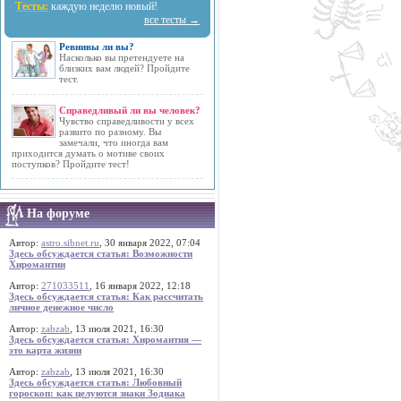
Тесты:
каждую неделю новый!
все тесты →
Ревнивы ли вы?
Насколько вы претендуете на
близких вам людей? Пройдите
тест.
Справедливый ли вы человек?
Чувство справедливости у всех
развито по разному. Вы
замечали, что иногда вам
приходится думать о мотиве своих
поступков? Пройдите тест!
На форуме
Автор:
astro.sibnet.ru
, 30 января 2022, 07:04
Здесь обсуждается статья: Возможности
Хиромантии
Автор:
271033511
, 16 января 2022, 12:18
Здесь обсуждается статья: Как рассчитать
личное денежное число
Автор:
zabzab
, 13 июля 2021, 16:30
Здесь обсуждается статья: Хиромантия —
это карта жизни
Автор:
zabzab
, 13 июля 2021, 16:30
Здесь обсуждается статья: Любовный
гороскоп: как целуются знаки Зодиака