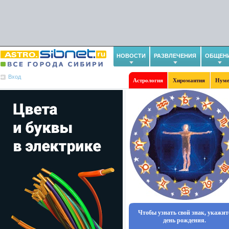
НОВОСТИ
РАЗВЛЕЧЕНИЯ
ОБЩЕН
Вход
Астрология
Хиромантия
Нуме
Чтобы узнать свой знак, укажит
день рождения.