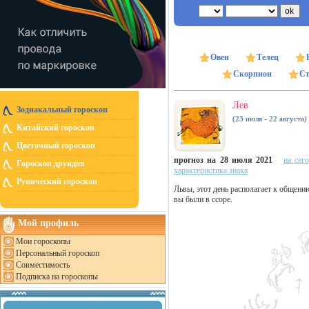
Овен
Телец
Скорпион
Ст
Лев
Зодиакальный гороскоп
(23 июля - 22 августа)
Китайский гороскоп
Цветочный гороскоп
прогноз на 28 июля 2021
на сег
Гороскоп друидов
характеристика знака
Рунический гороскоп
Львы, этот день располагает к общени
вы были в ссоре.
Мой профиль
Мои гороскопы
Персональный гороскоп
Совместимость
Подписка на гороскопы