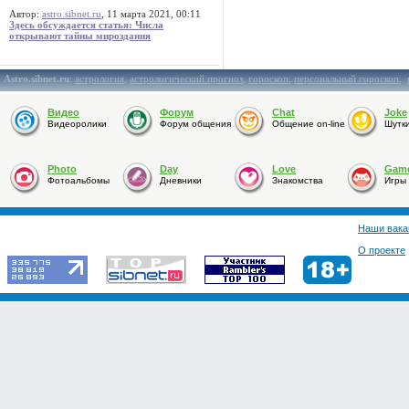
Автор:
astro.sibnet.ru
, 11 марта 2021, 00:11
Здесь обсуждается статья: Числа
открывают тайны мироздания
Astro.sibnet.ru
:
астрология
,
астрологический прогноз
,
гороскоп
,
персональный гороскоп
,
Видео
Форум
Chat
Joke
Видеоролики
Форум общения
Общение on-line
Шутк
Photo
Day
Love
Gam
Фотоальбомы
Дневники
Знакомства
Игры
Наши вака
О проекте