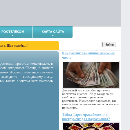
РОСТЕЛЕКОМ
КАРТА САЙТА
Таро, Шар судьбы…)
Как рассчитать личное денежное
число
гороскопом, при этом немаловажно, в
тором находилось Солнце, в момент
аком». Астрологи большое значение
 асцендента — восходящему знаку.
ным только с учётом всех факторов
Денежный код способен привлечь
богатство и успех. Но у каждого он
свой, и его нужно правильно
рассчитать. Нумеролог рассказала, как
узнать личное денежное число и как его
применять.
Тайна Таро: мракобесие или
инструмент для подсознания?