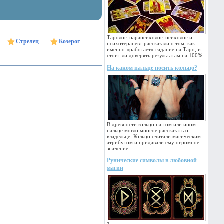
Таролог, парапсихолог, психолог и
Стрелец
Козерог
психотерапевт рассказали о том, как
именно «работает» гадание на Таро, и
стоит ли доверять результатам на 100%.
На каком пальце носить кольцо?
В древности кольцо на том или ином
пальце могло многое рассказать о
владельце. Кольцо считали магическим
атрибутом и придавали ему огромное
значение.
Рунические символы в любовной
магии