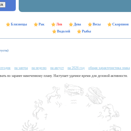
Близнецы
Рак
Лев
Дева
Весы
Скорпион
Водолей
Рыбы
густа)
сегодня
на завтра
на неделю
на август
на 2026 год
общая характеристика знака
овать по заранее намеченному плану. Наступает удачное время для деловой активности.