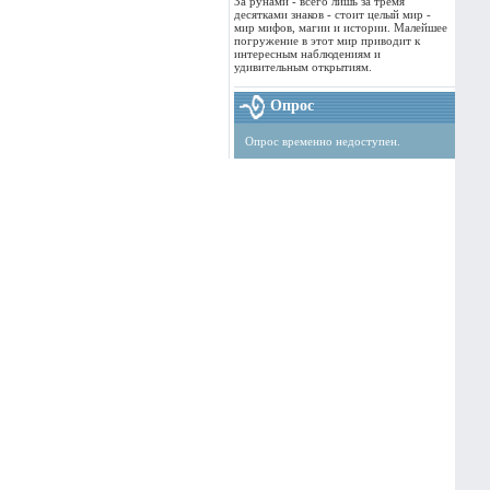
За рунами - всего лишь за тремя
десятками знаков - стоит целый мир -
мир мифов, магии и истории. Малейшее
погружение в этот мир приводит к
интересным наблюдениям и
удивительным открытиям.
Опрос
Опрос временно недоступен.