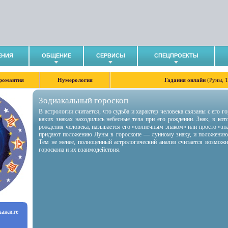
ЕНИЯ
ОБЩЕНИЕ
СЕРВИСЫ
СПЕЦПРОЕКТЫ
романтия
Нумерология
Гадания онлайн
(Руны, 
Зодиакальный гороскоп
В астрологии считается, что судьба и характер человека связаны с его 
каких знаках находились небесные тела при его рождении. Знак, в ко
рождения человека, называется его «солнечным знаком» или просто «зн
придают положению Луны в гороскопе — лунному знаку, и положению
Тем не менее, полноценный астрологический анализ считается возмож
гороскопа и их взаимодействия.
укажите