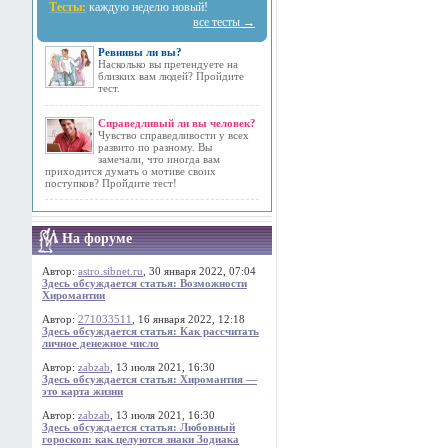
Тесты:
каждую неделю новый!
все тесты →
Ревнивы ли вы?
Насколько вы претендуете на
близких вам людей? Пройдите
тест.
Справедливый ли вы человек?
Чувство справедливости у всех
развито по разному. Вы
замечали, что иногда вам
приходится думать о мотиве своих
поступков? Пройдите тест!
На форуме
Автор:
astro.sibnet.ru
, 30 января 2022, 07:04
Здесь обсуждается статья: Возможности
Хиромантии
Автор:
271033511
, 16 января 2022, 12:18
Здесь обсуждается статья: Как рассчитать
личное денежное число
Автор:
zabzab
, 13 июля 2021, 16:30
Здесь обсуждается статья: Хиромантия —
это карта жизни
Автор:
zabzab
, 13 июля 2021, 16:30
Здесь обсуждается статья: Любовный
гороскоп: как целуются знаки Зодиака