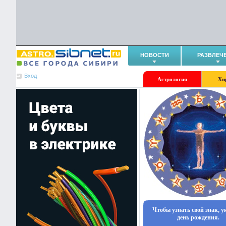
НОВОСТИ
РАЗВЛЕЧ
Вход
Астрология
Хи
Чтобы узнать свой знак, 
день рождения.