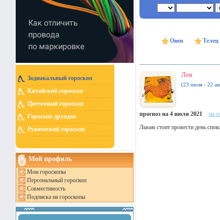
Овен
Телец
Лев
Зодиакальный гороскоп
(23 июля - 22 ав
Китайский гороскоп
Цветочный гороскоп
прогноз на 4 июля 2021
на с
Гороскоп друидов
Львам стоит провести день спо
Рунический гороскоп
Мой профиль
Мои гороскопы
Персональный гороскоп
Совместимость
Подписка на гороскопы