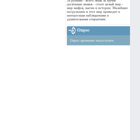
За рунами - всего лишь за тремя
десятками знаков - стоит целый мир -
мир мифов, магии и истории. Малейшее
погружение в этот мир приводит к
интересным наблюдениям и
удивительным открытиям.
Опрос
Опрос временно недоступен.