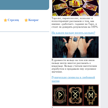
Таролог, парапсихолог, психолог и
Стрелец
Козерог
психотерапевт рассказали о том, как
именно «работает» гадание на Таро, и
стоит ли доверять результатам на 100%.
На каком пальце носить кольцо?
В древности кольцо на том или ином
пальце могло многое рассказать о
владельце. Кольцо считали магическим
атрибутом и придавали ему огромное
значение.
Рунические символы в любовной
магии