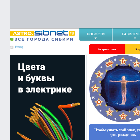
НОВОСТИ
РАЗВЛЕЧ
Вход
Астрология
Хи
Чтобы узнать свой знак, 
день рождения.