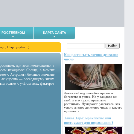
РОСТЕЛЕКОМ
КАРТА САЙТА
Таро, Шар судьбы…)
Как рассчитать личное денежное
число
гороскопом, при этом немаловажно, в
тором находилось Солнце, в момент
аком». Астрологи большое значение
 асцендента — восходящему знаку.
ным только с учётом всех факторов
Денежный код способен привлечь
богатство и успех. Но у каждого он
свой, и его нужно правильно
рассчитать. Нумеролог рассказала, как
узнать личное денежное число и как его
применять.
Тайна Таро: мракобесие или
инструмент для подсознания?