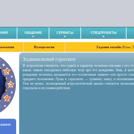
ЕНИЯ
ОБЩЕНИЕ
СЕРВИСЫ
СПЕЦПРОЕКТЫ
романтия
Нумерология
Гадания онлайн
(Руны, 
Зодиакальный гороскоп
В астрологии считается, что судьба и характер человека связаны с его 
каких знаках находились небесные тела при его рождении. Знак, в ко
рождения человека, называется его «солнечным знаком» или просто «зн
придают положению Луны в гороскопе — лунному знаку, и положению
Тем не менее, полноценный астрологический анализ считается возмож
гороскопа и их взаимодействия.
укажите