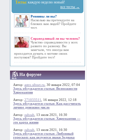
Тесты:
каждую неделю новый!
все тесты →
Ревнивы ли вы?
Насколько вы претендуете на
близких вам людей? Пройдите
тест.
Справедливый ли вы человек?
Чувство справедливости у всех
развито по разному. Вы
замечали, что иногда вам
приходится думать о мотиве своих
поступков? Пройдите тест!
На форуме
Автор:
astro.sibnet.ru
, 30 января 2022, 07:04
Здесь обсуждается статья: Возможности
Хиромантии
Автор:
271033511
, 16 января 2022, 12:18
Здесь обсуждается статья: Как рассчитать
личное денежное число
Автор:
zabzab
, 13 июля 2021, 16:30
Здесь обсуждается статья: Хиромантия —
это карта жизни
Автор:
zabzab
, 13 июля 2021, 16:30
Здесь обсуждается статья: Любовный
гороскоп: как целуются знаки Зодиака