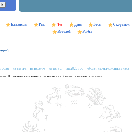
Близнецы
Рак
Лев
Дева
Весы
Скорпион
Водолей
Рыбы
густа)
егодня
на завтра
на неделю
на август
на 2026 год
общая характеристика знака
койно. Избегайте выяснения отношений, особенно с самыми близкими.