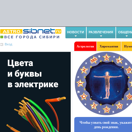
НОВОСТИ
РАЗВЛЕЧЕНИЯ
ОБЩЕН
Вход
Астрология
Хиромантия
Нуме
Чтобы узнать свой знак, укажит
день рождения.