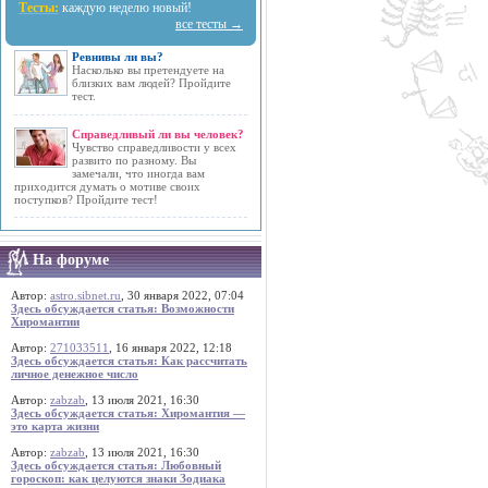
Тесты:
каждую неделю новый!
все тесты →
Ревнивы ли вы?
Насколько вы претендуете на
близких вам людей? Пройдите
тест.
Справедливый ли вы человек?
Чувство справедливости у всех
развито по разному. Вы
замечали, что иногда вам
приходится думать о мотиве своих
поступков? Пройдите тест!
На форуме
Автор:
astro.sibnet.ru
, 30 января 2022, 07:04
Здесь обсуждается статья: Возможности
Хиромантии
Автор:
271033511
, 16 января 2022, 12:18
Здесь обсуждается статья: Как рассчитать
личное денежное число
Автор:
zabzab
, 13 июля 2021, 16:30
Здесь обсуждается статья: Хиромантия —
это карта жизни
Автор:
zabzab
, 13 июля 2021, 16:30
Здесь обсуждается статья: Любовный
гороскоп: как целуются знаки Зодиака