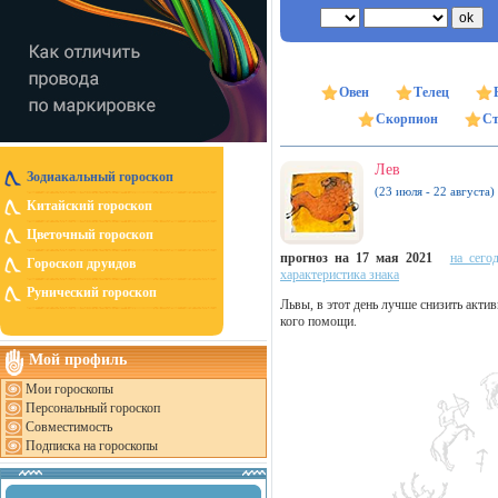
Овен
Телец
Скорпион
Ст
Лев
Зодиакальный гороскоп
(23 июля - 22 августа)
Китайский гороскоп
Цветочный гороскоп
прогноз на 17 мая 2021
на сего
Гороскоп друидов
характеристика знака
Рунический гороскоп
Львы, в этот день лучше снизить активн
кого помощи.
Мой профиль
Мои гороскопы
Персональный гороскоп
Совместимость
Подписка на гороскопы