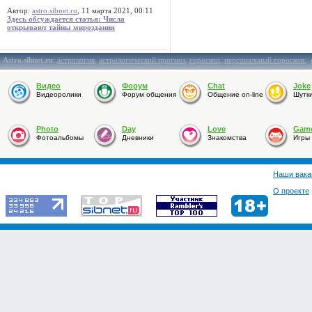
Автор:
astro.sibnet.ru
, 11 марта 2021, 00:11
Здесь обсуждается статья: Числа
открывают тайны мироздания
Astro.sibnet.ru
:
астрология
,
астрологический прогноз
,
гороскоп
,
персональный гороскоп
,
Видео
Форум
Chat
Joke
Видеоролики
Форум общения
Общение on-line
Шутк
Photo
Day
Love
Gam
Фотоальбомы
Дневники
Знакомства
Игры
Наши вака
О проекте