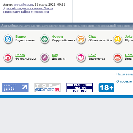
Автор:
astro.sibnet.ru
, 11 марта 2021, 00:11
Здесь обсуждается статья: Числа
открывают тайны мироздания
Astro.sibnet.ru
:
астрология
,
астрологический прогноз
,
гороскоп
,
персональный гороскоп
,
Видео
Форум
Chat
Joke
Видеоролики
Форум общения
Общение on-line
Шутк
Photo
Day
Love
Gam
Фотоальбомы
Дневники
Знакомства
Игры
Наши вака
О проекте