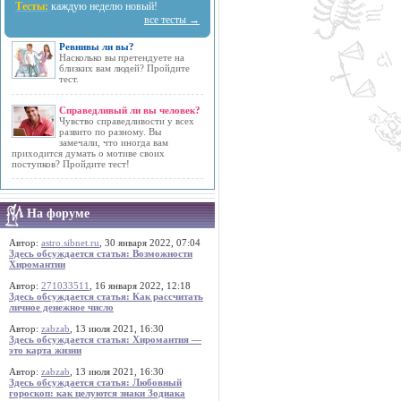
Тесты:
каждую неделю новый!
все тесты →
Ревнивы ли вы?
Насколько вы претендуете на
близких вам людей? Пройдите
тест.
Справедливый ли вы человек?
Чувство справедливости у всех
развито по разному. Вы
замечали, что иногда вам
приходится думать о мотиве своих
поступков? Пройдите тест!
На форуме
Автор:
astro.sibnet.ru
, 30 января 2022, 07:04
Здесь обсуждается статья: Возможности
Хиромантии
Автор:
271033511
, 16 января 2022, 12:18
Здесь обсуждается статья: Как рассчитать
личное денежное число
Автор:
zabzab
, 13 июля 2021, 16:30
Здесь обсуждается статья: Хиромантия —
это карта жизни
Автор:
zabzab
, 13 июля 2021, 16:30
Здесь обсуждается статья: Любовный
гороскоп: как целуются знаки Зодиака