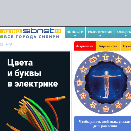
НОВОСТИ
РАЗВЛЕЧЕНИЯ
ОБЩЕН
Вход
Астрология
Хиромантия
Нуме
Чтобы узнать свой знак, укажит
день рождения.