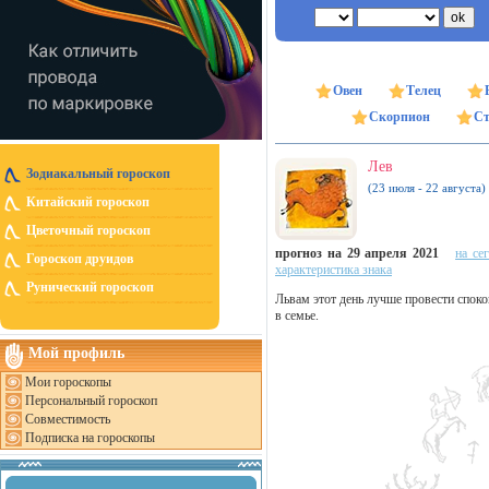
Овен
Телец
Скорпион
Ст
Лев
Зодиакальный гороскоп
(23 июля - 22 августа)
Китайский гороскоп
Цветочный гороскоп
прогноз на 29 апреля 2021
на се
Гороскоп друидов
характеристика знака
Рунический гороскоп
Львам этот день лучше провести споко
в семье.
Мой профиль
Мои гороскопы
Персональный гороскоп
Совместимость
Подписка на гороскопы