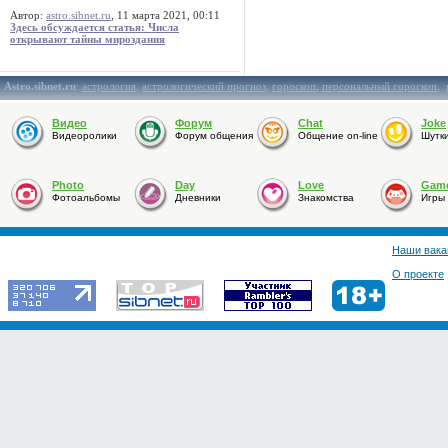
Автор:
astro.sibnet.ru
, 11 марта 2021, 00:11
Здесь обсуждается статья: Числа
открывают тайны мироздания
Astro.sibnet.ru
:
астрология
,
астрологический прогноз
,
гороскоп
,
персональный гороскоп
,
Видео
Форум
Chat
Joke
Видеоролики
Форум общения
Общение on-line
Шутк
Photo
Day
Love
Gam
Фотоальбомы
Дневники
Знакомства
Игры
Наши вака
О проекте