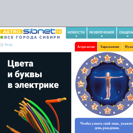
НОВОСТИ
РАЗВЛЕЧЕНИЯ
ОБЩЕН
Вход
Астрология
Хиромантия
Нуме
Чтобы узнать свой знак, укажит
день рождения.