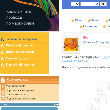
Овен
Телец
Скорпион
Ст
Лев
Зодиакальный гороскоп
(23 июля - 22 августа)
Китайский гороскоп
Цветочный гороскоп
прогноз на 27 января 2021
на се
Гороскоп друидов
характеристика знака
Рунический гороскоп
Львы, в этот день очень важно избега
Мой профиль
Мои гороскопы
Персональный гороскоп
Совместимость
Подписка на гороскопы