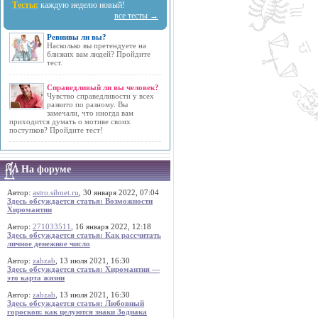
Тесты:
каждую неделю новый!
все тесты →
Ревнивы ли вы?
Насколько вы претендуете на
близких вам людей? Пройдите
тест.
Справедливый ли вы человек?
Чувство справедливости у всех
развито по разному. Вы
замечали, что иногда вам
приходится думать о мотиве своих
поступков? Пройдите тест!
На форуме
Автор:
astro.sibnet.ru
, 30 января 2022, 07:04
Здесь обсуждается статья: Возможности
Хиромантии
Автор:
271033511
, 16 января 2022, 12:18
Здесь обсуждается статья: Как рассчитать
личное денежное число
Автор:
zabzab
, 13 июля 2021, 16:30
Здесь обсуждается статья: Хиромантия —
это карта жизни
Автор:
zabzab
, 13 июля 2021, 16:30
Здесь обсуждается статья: Любовный
гороскоп: как целуются знаки Зодиака