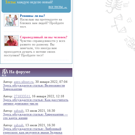
Тесты:
каждую неделю новый!
все тесты →
Ревнивы ли вы?
Насколько вы претендуете на
близких вам людей? Пройдите
тест.
Справедливый ли вы человек?
Чувство справедливости у всех
развито по разному. Вы
замечали, что иногда вам
приходится думать о мотиве своих
поступков? Пройдите тест!
На форуме
Автор:
astro.sibnet.ru
, 30 января 2022, 07:04
Здесь обсуждается статья: Возможности
Хиромантии
Автор:
271033511
, 16 января 2022, 12:18
Здесь обсуждается статья: Как рассчитать
личное денежное число
Автор:
zabzab
, 13 июля 2021, 16:30
Здесь обсуждается статья: Хиромантия —
это карта жизни
Автор:
zabzab
, 13 июля 2021, 16:30
Здесь обсуждается статья: Любовный
гороскоп: как целуются знаки Зодиака