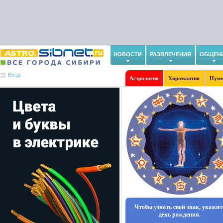
НОВОСТИ
РАЗВЛЕЧЕНИЯ
ОБЩЕН
Вход
Астрология
Хиромантия
Нуме
Чтобы узнать свой знак, укажит
день рождения.