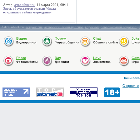
Автор:
astro.sibnet.ru
, 11 марта 2021, 00:11
Здесь обсуждается статья: Числа
открывают тайны мироздания
Astro.sibnet.ru
:
астрология
,
астрологический прогноз
,
гороскоп
,
персональный гороскоп
,
Видео
Форум
Chat
Joke
Видеоролики
Форум общения
Общение on-line
Шутк
Photo
Day
Love
Gam
Фотоальбомы
Дневники
Знакомства
Игры
Наши вака
О проекте