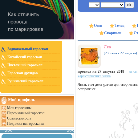
Овен
Телец
Скорпион
Ст
Лев
Зодиакальный гороскоп
(23 июля - 22 августа)
Китайский гороскоп
Цветочный гороскоп
прогноз на 27 августа 2018
на се
Гороскоп друидов
характеристика знака
Рунический гороскоп
Львы, этот день удачен для творчеств
осторожнее.
Мой профиль
Мои гороскопы
Персональный гороскоп
Совместимость
Подписка на гороскопы