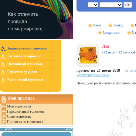
Овен
Телец
Скорпион
Ст
Лев
Зодиакальный гороскоп
(23 июля - 22 августа)
Китайский гороскоп
Цветочный гороскоп
прогноз на 28 июля 2018
на сег
Гороскоп друидов
характеристика знака
Рунический гороскоп
Львы, день располагает к активной раб
Мой профиль
Мои гороскопы
Персональный гороскоп
Совместимость
Подписка на гороскопы