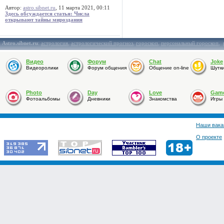
Автор:
astro.sibnet.ru
, 11 марта 2021, 00:11
Здесь обсуждается статья: Числа
открывают тайны мироздания
Astro.sibnet.ru
:
астрология
,
астрологический прогноз
,
гороскоп
,
персональный гороскоп
,
Видео
Форум
Chat
Joke
Видеоролики
Форум общения
Общение on-line
Шутк
Photo
Day
Love
Gam
Фотоальбомы
Дневники
Знакомства
Игры
Наши вака
О проекте