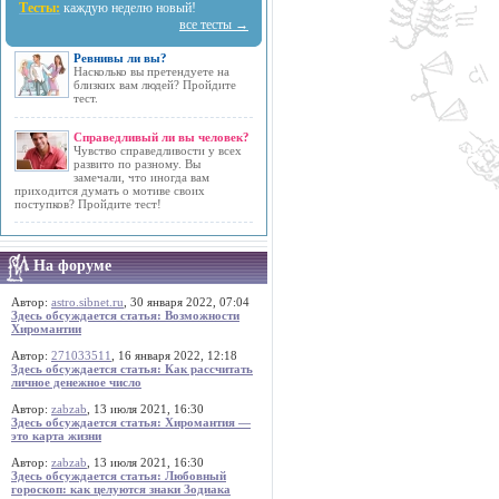
Тесты:
каждую неделю новый!
все тесты →
Ревнивы ли вы?
Насколько вы претендуете на
близких вам людей? Пройдите
тест.
Справедливый ли вы человек?
Чувство справедливости у всех
развито по разному. Вы
замечали, что иногда вам
приходится думать о мотиве своих
поступков? Пройдите тест!
На форуме
Автор:
astro.sibnet.ru
, 30 января 2022, 07:04
Здесь обсуждается статья: Возможности
Хиромантии
Автор:
271033511
, 16 января 2022, 12:18
Здесь обсуждается статья: Как рассчитать
личное денежное число
Автор:
zabzab
, 13 июля 2021, 16:30
Здесь обсуждается статья: Хиромантия —
это карта жизни
Автор:
zabzab
, 13 июля 2021, 16:30
Здесь обсуждается статья: Любовный
гороскоп: как целуются знаки Зодиака