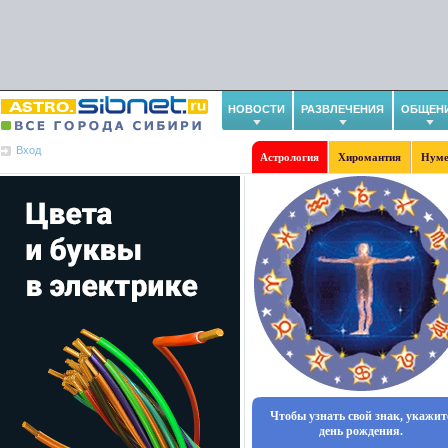
НОВОСТИ
РАЗВЛЕЧЕНИЯ
ОБЩЕН
Вход
Астрология
Хиромантия
Нуме
Чтобы узнать свой знак, укажит
день рождения.