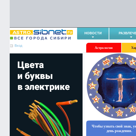
НОВОСТИ
РАЗВЛЕЧ
Вход
Астрология
Хи
Чтобы узнать свой знак, 
день рождения.