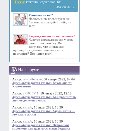
Тесты:
каждую неделю новый!
все тесты →
Ревнивы ли вы?
Насколько вы претендуете на
близких вам людей? Пройдите
тест.
Справедливый ли вы человек?
Чувство справедливости у всех
развито по разному. Вы
замечали, что иногда вам
приходится думать о мотиве своих
поступков? Пройдите тест!
На форуме
Автор:
astro.sibnet.ru
, 30 января 2022, 07:04
Здесь обсуждается статья: Возможности
Хиромантии
Автор:
271033511
, 16 января 2022, 12:18
Здесь обсуждается статья: Как рассчитать
личное денежное число
Автор:
zabzab
, 13 июля 2021, 16:30
Здесь обсуждается статья: Хиромантия —
это карта жизни
Автор:
zabzab
, 13 июля 2021, 16:30
Здесь обсуждается статья: Любовный
гороскоп: как целуются знаки Зодиака