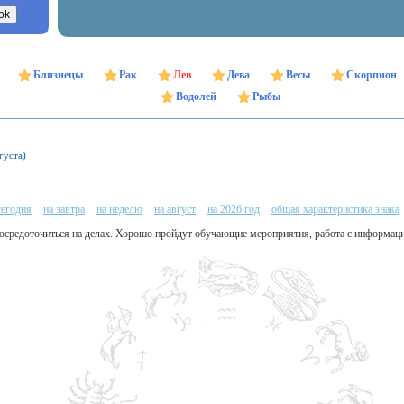
Близнецы
Рак
Лев
Дева
Весы
Скорпион
Водолей
Рыбы
густа)
сегодня
на завтра
на неделю
на август
на 2026 год
общая характеристика знака
сосредоточиться на делах. Хорошо пройдут обучающие мероприятия, работа с информаци