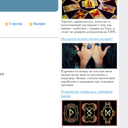
Таролог, парапсихолог, психолог и
Стрелец
Козерог
психотерапевт рассказали о том, как
именно «работает» гадание на Таро, и
стоит ли доверять результатам на 100%.
На каком пальце носить кольцо?
В древности кольцо на том или ином
ей.
пальце могло многое рассказать о
владельце. Кольцо считали магическим
атрибутом и придавали ему огромное
значение.
Рунические символы в любовной
магии