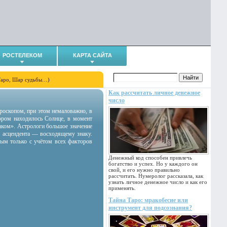
РОСТЕЛЕКОМ
КАРТА САЙТА
Таро, Шар судьбы…)
Как рассчитать личное денежное
число
гороскопом, при этом немаловажно, в
тором находилось Солнце, в момент
аком». Астрологи большое значение
 асцендента — восходящему знаку.
ным только с учётом всех факторов
Денежный код способен привлечь
богатство и успех. Но у каждого он
свой, и его нужно правильно
рассчитать. Нумеролог рассказала, как
узнать личное денежное число и как его
применять.
Тайна Таро: мракобесие или
инструмент для подсознания?