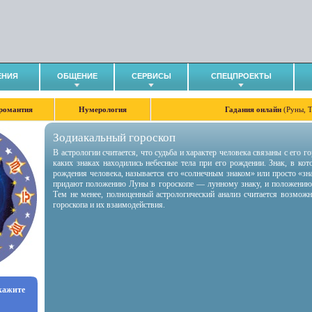
ЕНИЯ
ОБЩЕНИЕ
СЕРВИСЫ
СПЕЦПРОЕКТЫ
романтия
Нумерология
Гадания онлайн
(Руны, 
Зодиакальный гороскоп
В астрологии считается, что судьба и характер человека связаны с его 
каких знаках находились небесные тела при его рождении. Знак, в ко
рождения человека, называется его «солнечным знаком» или просто «зн
придают положению Луны в гороскопе — лунному знаку, и положению
Тем не менее, полноценный астрологический анализ считается возмож
гороскопа и их взаимодействия.
укажите