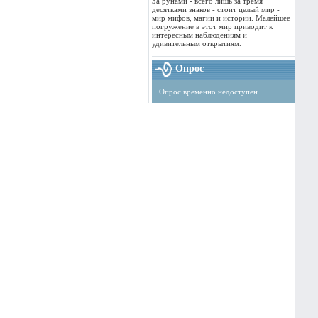
За рунами - всего лишь за тремя
десятками знаков - стоит целый мир -
мир мифов, магии и истории. Малейшее
погружение в этот мир приводит к
интересным наблюдениям и
удивительным открытиям.
Опрос
Опрос временно недоступен.